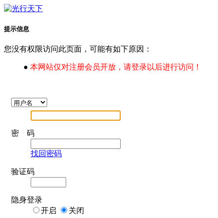
提示信息
您没有权限访问此页面，可能有如下原因：
●
本网站仅对注册会员开放，请登录以后进行访问！
密 码
找回密码
验证码
隐身登录
开启
关闭