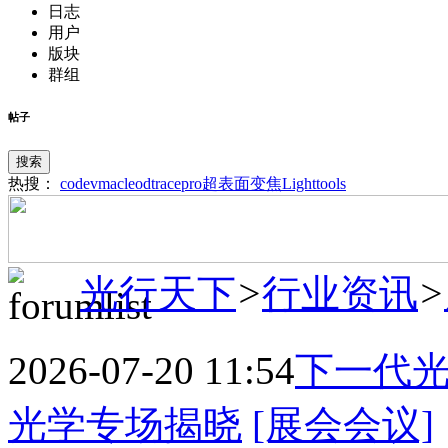
日志
用户
版块
群组
帖子
搜索
热搜：
codev
macleod
tracepro
超表面
变焦
Lighttools
光行天下
>
行业资讯
>
2026-07-20 11:54
下一代光
光学专场揭晓
[展会会议]