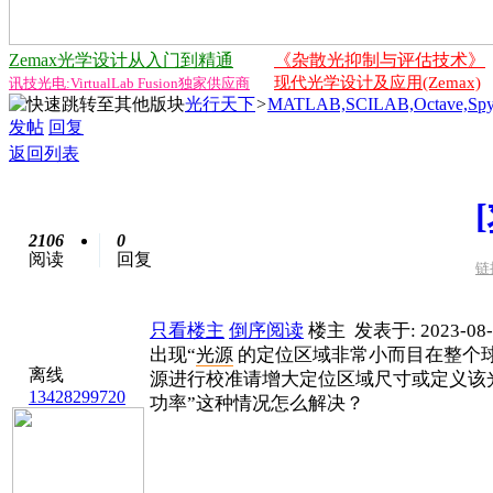
Zemax光学设计从入门到精通
《杂散光抑制与评估技术》
现代光学设计及应用(Zemax)
讯技光电:VirtualLab Fusion独家供应商
光行天下
>
MATLAB,SCILAB,Octave,Spy
发帖
回复
返回列表
2106
0
阅读
回复
链
只看楼主
倒序阅读
楼主
发表于: 2023-08-
出现“
光源
的定位区域非常小而目在整个
离线
源进行校准请增大定位区域尺寸或定义该
13428299720
功率”这种情况怎么解决？