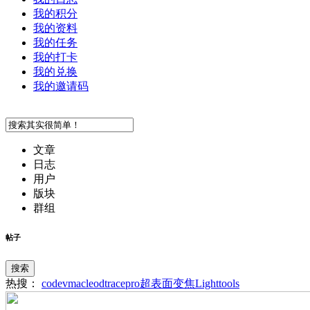
我的积分
我的资料
我的任务
我的打卡
我的兑换
我的邀请码
文章
日志
用户
版块
群组
帖子
搜索
热搜：
codev
macleod
tracepro
超表面
变焦
Lighttools