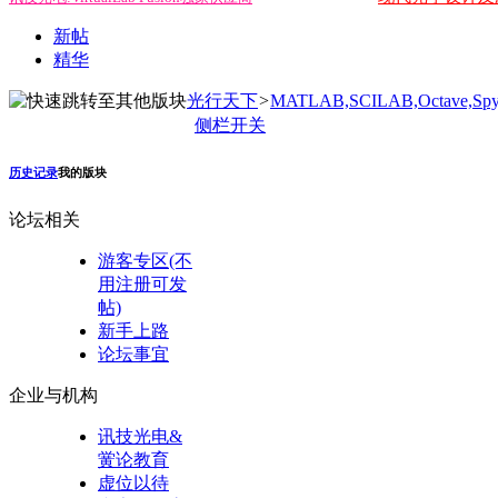
新帖
精华
光行天下
>
MATLAB,SCILAB,Octave,Spy
侧栏开关
历史记录
我的版块
论坛相关
游客专区(不
用注册可发
帖)
新手上路
论坛事宜
企业与机构
讯技光电&
黉论教育
虚位以待