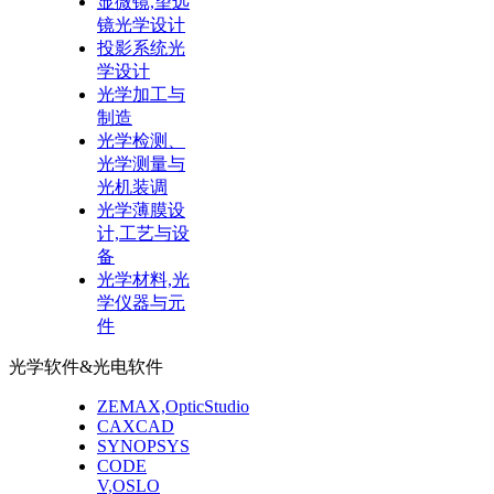
显微镜,望远
镜光学设计
投影系统光
学设计
光学加工与
制造
光学检测、
光学测量与
光机装调
光学薄膜设
计,工艺与设
备
光学材料,光
学仪器与元
件
光学软件&光电软件
ZEMAX,OpticStudio
CAXCAD
SYNOPSYS
CODE
V,OSLO