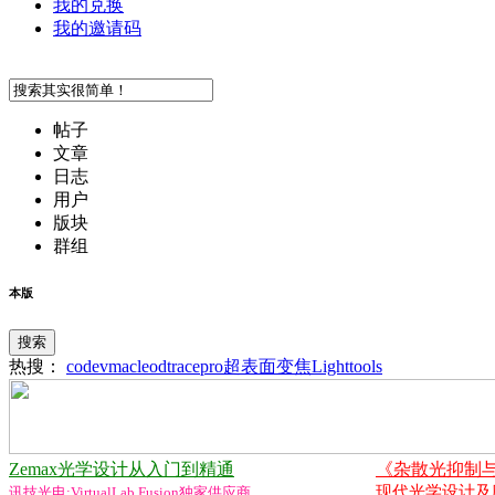
我的兑换
我的邀请码
帖子
文章
日志
用户
版块
群组
本版
搜索
热搜：
codev
macleod
tracepro
超表面
变焦
Lighttools
Zemax光学设计从入门到精通
《杂散光抑制
现代光学设计及应用
讯技光电:VirtualLab Fusion独家供应商