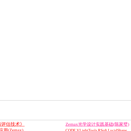
与评估技术》
Zemax光学设计实践基础(陈家璧)
(Zemax)
CODE V,LightTools,RSoft,LucidShape