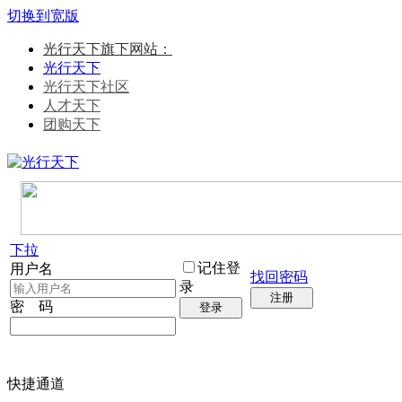
切换到宽版
光行天下旗下网站：
光行天下
光行天下社区
人才天下
团购天下
下拉
记住登
用户名
找回密码
录
注册
密 码
登录
快捷通道