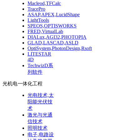
Macleod,TFCalc
TracePro
ASAP,APEX,LucidShape
LightTools
SPEOS,OPTISWORKS
FRED,VirtualLab
DIALux,AGI32,PHOTOPIA
GLAD,LASCAD,ASLD
OptiSystem,PhotonDesign,Rsoft
LITESTAR
4D
TechwizD系
列软件
光机电一体化工程
光电技术,太
阳能光伏技
术
激光与光通
信技术
照明技术
电子,电路设