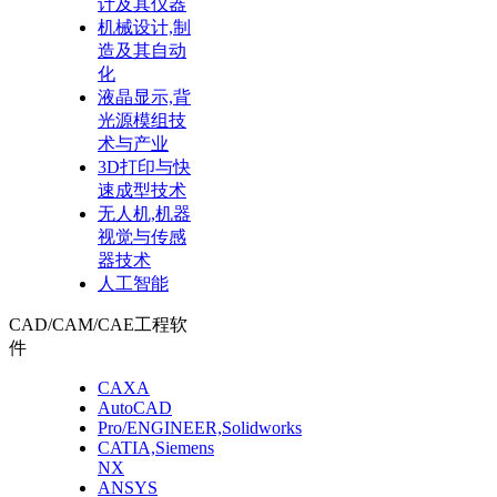
计及其仪器
机械设计,制
造及其自动
化
液晶显示,背
光源模组技
术与产业
3D打印与快
速成型技术
无人机,机器
视觉与传感
器技术
人工智能
CAD/CAM/CAE工程软
件
CAXA
AutoCAD
Pro/ENGINEER,Solidworks
CATIA,Siemens
NX
ANSYS