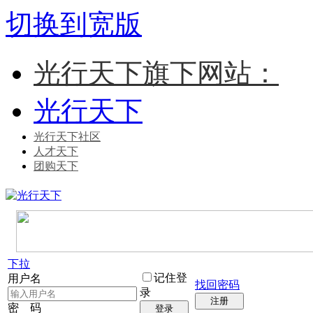
切换到宽版
光行天下旗下网站：
光行天下
光行天下社区
人才天下
团购天下
下拉
记住登
用户名
找回密码
录
注册
密 码
登录