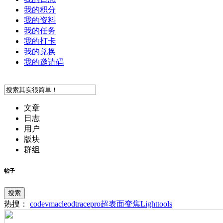
我的积分
我的资料
我的任务
我的打卡
我的兑换
我的邀请码
文章
日志
用户
版块
群组
帖子
搜索
热搜：
codev
macleod
tracepro
超表面
变焦
Lighttools