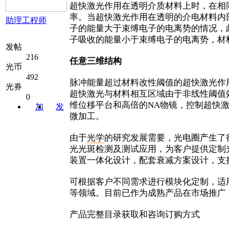
超快激光作用在透明介质材料上时，在相
率。当超快激光作用在透明的介电材料内
助理工程师
子的能量大于束缚电子的电离势的情况，
子吸收的能量小于束缚电子的电离势，材
发帖
216
任意三维结构
光币
492
脉冲能量超过材料改性阈值的超快激光作
光券
超快激光与材料相互区域由于非线性阈值
0
维位移平台和高倍的NA物镜，控制超快
加
发
微加工。
关注
消息
由于
光学
的研究发展需要，光电圈产生了
光光斑检测及测试应用，为客户提供定制
装置一体化设计，配套衰减方案设计，支
可根据客户不同需求进⾏模块化定制，适
等领域。目前已作为成熟产品在市场推广
产品完整目录获取和咨询订购方式