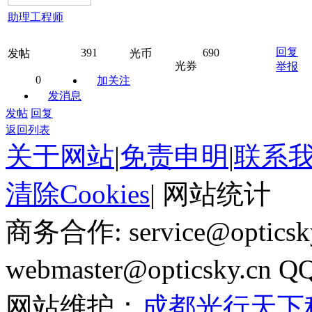
助理工程师
回复
391
690
发帖
光币
光券
举报
0
加关注
发消息
发帖
回复
返回列表
关于网站
|
免责申明
|
联系
清除Cookies
|
网站统计
商务合作: service@optics
webmaster@opticsky.cn 
网站维护：
成都光行天下