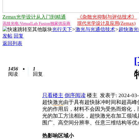
Zemax光学设计从入门到精通
《杂散光抑制与评估技术》
现代光学设计及应用(Zemax)
讯技光电:VirtualLab Fusion独家供应商
光行天下
>
激光与光通信技术
>
超快激光
发帖
回复
返回列表
1456
1
阅读
回复
只看楼主
倒序阅读
楼主
发表于: 2024-03-
超快
激光
由于具有超快脉冲时间和超高峰
光的作用后，材料不会因为受热而熔化，
光的加工方法相比，超快激光在加工领域
围广、高空间分辨率、任意三维结构等优
热影响区域小