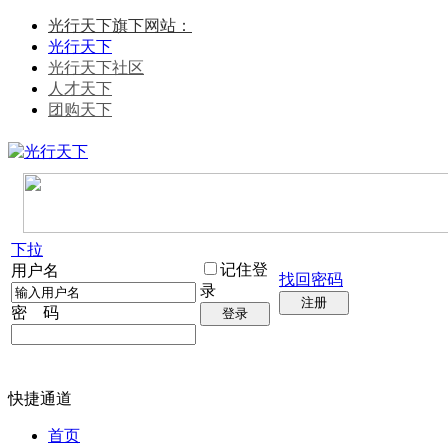
光行天下旗下网站：
光行天下
光行天下社区
人才天下
团购天下
下拉
记住登
用户名
找回密码
录
注册
密 码
登录
快捷通道
首页