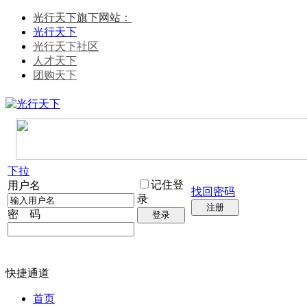
光行天下旗下网站：
光行天下
光行天下社区
人才天下
团购天下
下拉
记住登
用户名
找回密码
录
注册
密 码
登录
快捷通道
首页