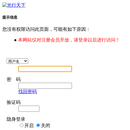
提示信息
您没有权限访问此页面，可能有如下原因：
●
本网站仅对注册会员开放，请登录以后进行访问！
密 码
找回密码
验证码
隐身登录
开启
关闭