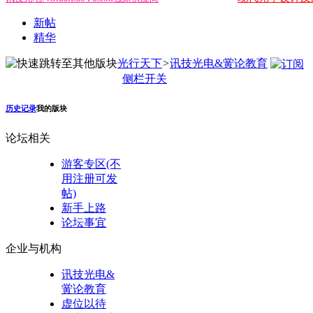
新帖
精华
光行天下
>
讯技光电&黉论教育
侧栏开关
历史记录
我的版块
论坛相关
游客专区(不
用注册可发
帖)
新手上路
论坛事宜
企业与机构
讯技光电&
黉论教育
虚位以待