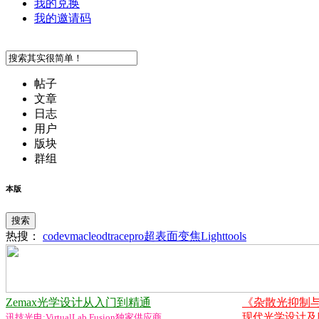
我的兑换
我的邀请码
帖子
文章
日志
用户
版块
群组
本版
搜索
热搜：
codev
macleod
tracepro
超表面
变焦
Lighttools
Zemax光学设计从入门到精通
《杂散光抑制
现代光学设计及应用
讯技光电:VirtualLab Fusion独家供应商