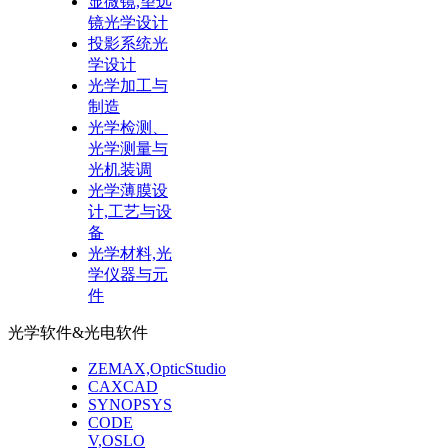
显微镜,望远
镜光学设计
投影系统光
学设计
光学加工与
制造
光学检测、
光学测量与
光机装调
光学薄膜设
计,工艺与设
备
光学材料,光
学仪器与元
件
光学软件&光电软件
ZEMAX,OpticStudio
CAXCAD
SYNOPSYS
CODE
V,OSLO