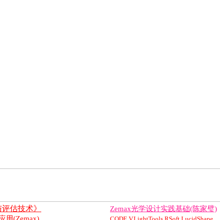
与评估技术》
Zemax光学设计实践基础(陈家璧)
(Zemax)
CODE V,LightTools,RSoft,LucidShape