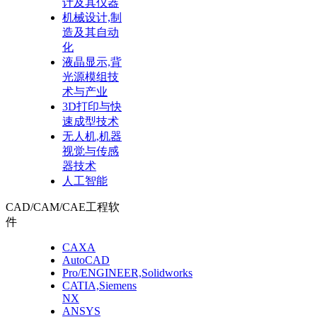
计及其仪器
机械设计,制
造及其自动
化
液晶显示,背
光源模组技
术与产业
3D打印与快
速成型技术
无人机,机器
视觉与传感
器技术
人工智能
CAD/CAM/CAE工程软
件
CAXA
AutoCAD
Pro/ENGINEER,Solidworks
CATIA,Siemens
NX
ANSYS