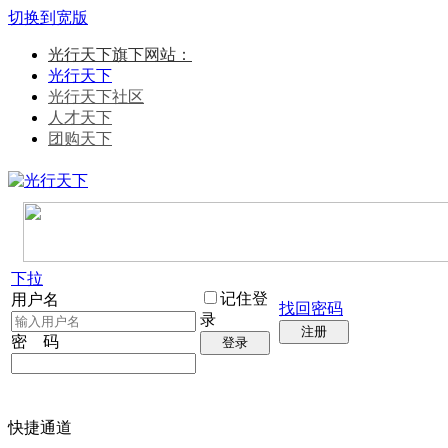
切换到宽版
光行天下旗下网站：
光行天下
光行天下社区
人才天下
团购天下
下拉
记住登
用户名
找回密码
录
注册
密 码
登录
快捷通道