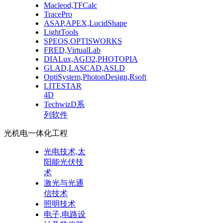
Macleod,TFCalc
TracePro
ASAP,APEX,LucidShape
LightTools
SPEOS,OPTISWORKS
FRED,VirtualLab
DIALux,AGI32,PHOTOPIA
GLAD,LASCAD,ASLD
OptiSystem,PhotonDesign,Rsoft
LITESTAR
4D
TechwizD系
列软件
光机电一体化工程
光电技术,太
阳能光伏技
术
激光与光通
信技术
照明技术
电子,电路设