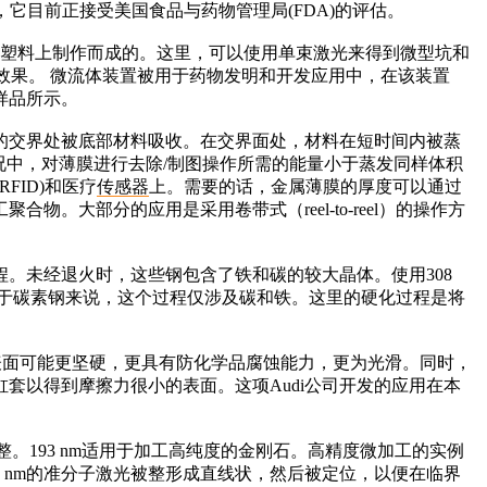
它目前正接受美国食品与药物管理局(FDA)的评估。
和其他塑料上制作而成的。这里，可以使用单束激光来得到微型坑和
效果。 微流体装置被用于药物发明和开发应用中，在该装置
样品所示。
交界处被底部材料吸收。在交界面处，材料在短时间内被蒸
情况中，对薄膜进行去除/制图操作所需的能量小于蒸发同样体积
FID)和医疗
传感器
上。需要的话，金属薄膜的厚度可以通过
大部分的应用是采用卷带式（reel-to-reel）的操作方
未经退火时，这些钢包含了铁和碳的较大晶体。使用308
对于碳素钢来说，这个过程仅涉及碳和铁。这里的硬化过程是将
面可能更坚硬，更具有防化学品腐蚀能力，更为光滑。同时，
缸套以得到摩擦力很小的表面。这项Audi公司开发的应用在本
193 nm适用于加工高纯度的金刚石。高精度微加工的实例
8 nm的准分子激光被整形成直线状，然后被定位，以便在临界