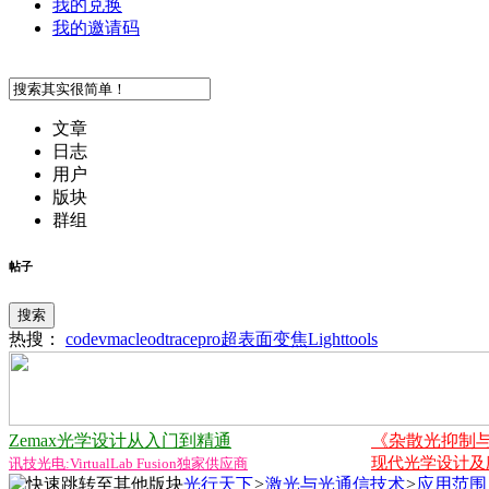
我的兑换
我的邀请码
文章
日志
用户
版块
群组
帖子
搜索
热搜：
codev
macleod
tracepro
超表面
变焦
Lighttools
Zemax光学设计从入门到精通
《杂散光抑制
现代光学设计及应用
讯技光电:VirtualLab Fusion独家供应商
光行天下
>
激光与光通信技术
>
应用范围