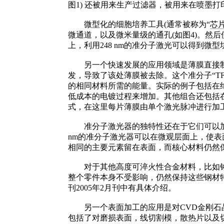
图1) 还被用来生产过滤器，被用来在喷墨
微型化的细胞培养工具(通常被称为“
芯
微通道，以及微米量级的通孔(如图4)。然
上，利用248 nm的准分子激光可以得到
另一个快速发展的应用领域是薄膜直接制
发，导致了该处薄膜被去除。这个准分子“T
的相同材料所需的能量。实际的例子包括在绝缘基
低成本的电镀过程来增加。其他组合还包括在金
式，在这里每片薄膜由单个激光脉冲进行加
准分子激光器的独特性还在于它们可以加工
nm的准分子激光器可以在微观层面上，使
相同的主要元素留在表面，而核心材料仍然
对于其他高度可淬火性合金材料，比如铬(
整个零件本身不受影响，仍然保持这些钢材特
刊2005年2月刊中有具体介绍。
另一个表面加工的应用是对CVD金刚石晶
包括了对磨损表面，线切割模，散热片以及切割