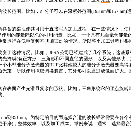
范围。比如，准分子可以在深紫外范围(193 nm和157 n
具备的柔性使其可用于直接写入加工过程，在一些情况下，使用
BUF是使用的能量除以总的可用能量。比如，一个具有几百毫焦能
常运行在低重复频率(几百Hz) 的情况，所以整个加工过程也很
了这种情况。比如，JPSA公司已经建成了几个
系统
，这些系
光掩膜(有正方形，三角形和不同直径的圆形，以及其他形状，如图
个小型准分子激光器的BUF比其他较大的准分子激光器要高得多。
顶光束，所以使用掩膜调换装置，其外形可以通过成像而扩大。
表面产生光滑且复杂的形状。比如，三角形绕它的顶点旋转时可
构。
nm到351 nm。为特定的目的而选择合适的波长经常需要在各
更干净)，整体效率，以及加工成本。举例来说，通常，选择最