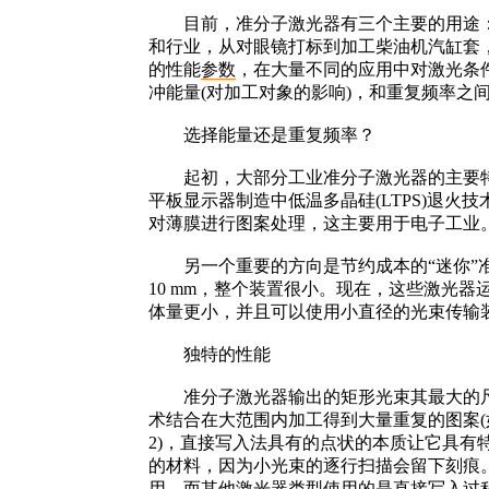
目前，准分子激光器有三个主要的用途：L
和行业，从对眼镜打标到加工柴油机汽缸套
的性能
参数
，在大量不同的应用中对激光条
冲能量(对加工对象的影响)，和重复频率之
选择能量还是重复频率？
起初，大部分工业准分子激光器的主要特点是：合
平板显示器制造中低温多晶硅(LTPS)退火技
对薄膜进行图案处理，这主要用于电子工业
另一个重要的方向是节约成本的“迷你”准分
10 mm，整个装置很小。现在，这些激光
体量更小，并且可以使用小直径的光束传输
独特的性能
准分子激光器输出的矩形光束其最大的尺
术结合在大范围内加工得到大量重复的图案(
2)，直接写入法具有的点状的本质让它具
的材料，因为小光束的逐行扫描会留下刻痕
用，而其他激光器类型使用的是直接写入过