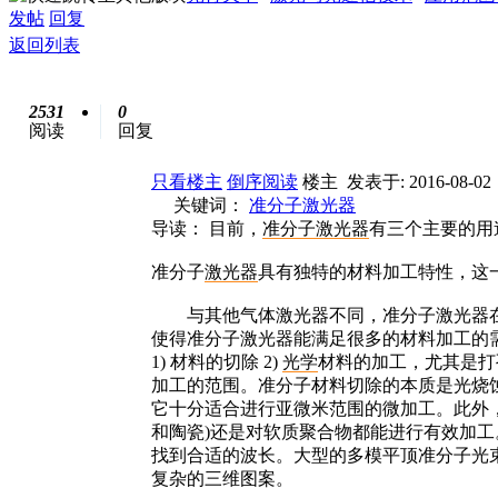
发帖
回复
返回列表
2531
0
阅读
回复
只看楼主
倒序阅读
楼主
发表于: 2016-08-02
关键词：
准分子
激光器
导读： 目前，
准分子
激光
器
有三个主要的用
准分子
激光器
具有独特的材料加工特性，这
与其他气体激光器不同，准分子激光器在
使得准分子激光器能满足很多的材料加工的
1) 材料的切除 2)
光学
材料的加工，尤其是打
加工的范围。准分子材料切除的本质是光烧
它十分适合进行亚微米范围的微加工。此外
和陶瓷)还是对软质聚合物都能进行有效加
找到合适的波长。大型的多模平顶准分子光
复杂的三维图案。