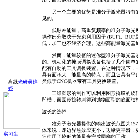
另一个主要的优势是准分子激光器特有的波长
见的。
低脉冲能量，高重复频率的准分子激光所
操作部分取决于光束利用因子 (BUF)。
低，加工也不经济合理。这些高能量激光器通
然而，能量较低的迷你型准分子激光器改变
的。机动化的掩膜调换设备包括了几个简单的
配有自动的工具调换装置。在这种情况下，一
具有面积大，能量高的特点，而且它具有平
类似于CNC机器带有工具更换装置。
离线
光研吴婷
婷
三维图形的制作可以利用图形掩膜的旋转在
凹槽，而圆形旋转则得到抛物面型的底面结
波长的选择
准分子激光器提供的输出波长范围为157 
体来说，即边界热效应更小，边缘更平滑，
实习生
它使用了较低的能量来完成同样的工作。