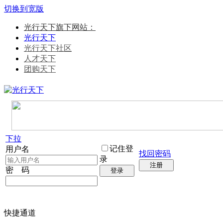
切换到宽版
光行天下旗下网站：
光行天下
光行天下社区
人才天下
团购天下
下拉
记住登
用户名
找回密码
录
注册
密 码
登录
快捷通道