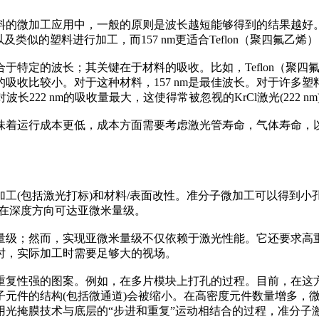
微加工应用中，一般的原则是波长越短能够得到的结果越好。这就
及类似的塑料进行加工，而157 nm更适合Teflon（聚四氟乙
特定的波长；其关键在于材料的吸收。比如，Teflon（聚四
吸收比较小。对于这种材料，157 nm是最佳波长。对于许多
长222 nm的吸收量最大，这使得常被忽视的KrCl激光(222 
着运行成本更低，成本方面需要考虑激光管寿命，气体寿命，以
。
(包括激光打标)和材料/表面改性。准分子微加工可以得到小孔
度在深度方向可达亚微米量级。
级；然而，实现亚微米量级不仅依赖于激光性能。它还要求高重
时，实际加工时需要足够大的视场。
性强的图案。例如，在多片模块上打孔的过程。目前，在这方
子元件的结构(包括微通道)会被缩小。在高密度元件数量增多，
光掩膜技术与底层的“步进和重复”运动相结合的过程，准分子激光器