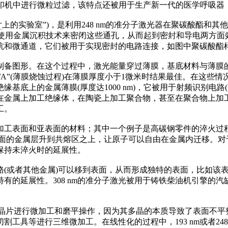
打印机中进行微粒过滤，该特点还被用于生产新一代的医学呼吸器，
片
上的实验室”)，是利用248 nm的准分子激光器在聚碳酸酯
后使用金属沉积技术来密闭这些通孔，从而起到密封和导电两方面
微型坑和微通道，它们被用于实现密封的电路连接，如图中聚碳酸酯
备图形。在这个过程中，激光能量穿过薄膜，基底材料与薄膜的
FA”(薄膜烧蚀过程)在薄膜厚度小于1微米时结果最佳。在这些
底上的金属薄膜(厚度达1000 nm)，它被用于射频识别电路(R
属上加工绝缘体，在陶瓷上加工聚合物，甚至在聚合物上加工聚合物。
工。
表面和亚表面的材料；其中一个例子是高碳钢零件的淬火过程。
表面的金属层升到共熔区之上，让原子可以自由在金属内迁移。
保持未淬火时的延展性。
或者其他金属)可以移到表面，从而形成独特的表面，比如该表
有的延展性。308 nm的准分子激光被用于铸铁柴油机引擎的汽
片进行微加工和磨平操作，因为其多晶的本质导致了表面不平整。
工具等进行三维微加工。在线性化的过程中，193 nm或者24