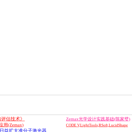
与评估技术》
Zemax光学设计实践基础(陈家璧)
(Zemax)
CODE V,LightTools,RSoft,LucidShape
日益扩大准分子激光器