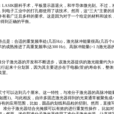
ASIK眼科手术，平板显示器退火，和半导体微光刻。不过，
，到电子工业中的打孔都使用了该技术。然而，这“三大”主要的
件有着广泛且多样的要求。这是因为对于一个给定的材料和波长
间得到正确的平衡。
适的重复频率处(几百Hz)，激光脉冲能量很高(几百个mJ)；或者
术的成熟推进了高重复频率(达300 Hz)、高脉冲能量(>1 J
。
子激光器的开发和不断进步，该激光器提供的激光能量约为10 
器运行起来十分划算，因为其主要进步在于电极(管)的寿命长，
装置。
寸可以达到几个厘米。这一特性，与准分子激光器的高脉冲能量
如图1)。与此相反，由许多固态激光器得到的光束通常被聚焦成
有特有的应用范围，比如，圆晶的划线和晶粒的切割。然而，直接
。 准分子激光器结合光掩膜可以有效的进行重复性操作， 比如
程；然而，迷你型准分子激光器使用了准分子激光
光源
，让直接