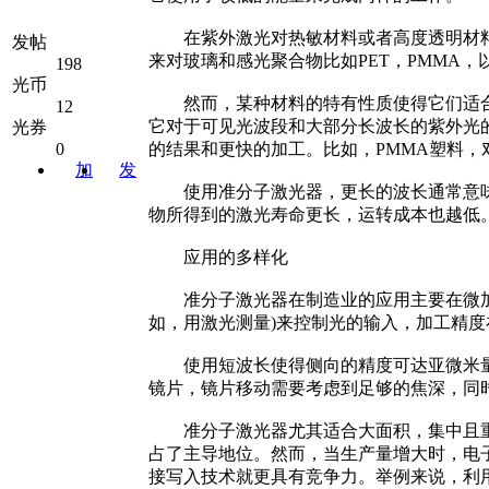
在紫外激光对热敏材料或者高度透明材料的
发帖
来对玻璃和感光聚合物比如PET，PMMA，以
198
光币
然而，某种材料的特有性质使得它们适合于
12
它对于可见光波段和大部分长波长的紫外光的
光券
0
的结果和更快的加工。比如，PMMA塑料，对波
加
发
使用准分子激光器，更长的波长通常意味
关注
消息
物所得到的激光寿命更长，运转成本也越低
应用的多样化
准分子激光器在制造业的应用主要在微加工
如，用激光测量)来控制光的输入，加工精
使用短波长使得侧向的精度可达亚微米量
镜片，镜片移动需要考虑到足够的焦深，同
准分子激光器尤其适合大面积，集中且重复
占了主导地位。然而，当生产量增大时，电
接写入技术就更具有竞争力。举例来说，利用