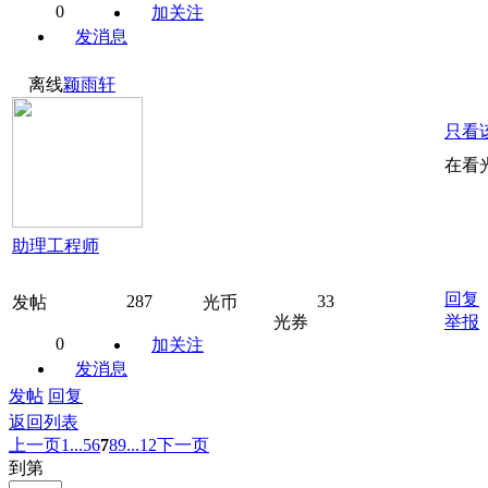
0
加关注
发消息
离线
颖雨轩
只看
在看
助理工程师
回复
287
33
发帖
光币
光券
举报
0
加关注
发消息
发帖
回复
返回列表
上一页
1...
5
6
7
8
9
...12
下一页
到第