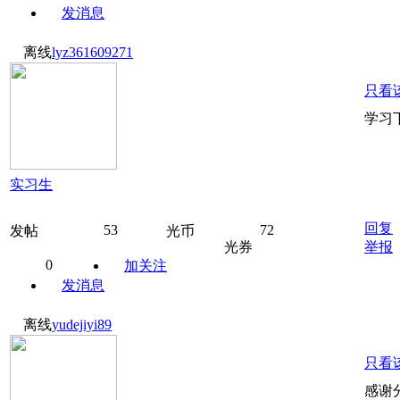
发消息
离线
lyz361609271
只看
学习
实习生
回复
53
72
发帖
光币
光券
举报
0
加关注
发消息
离线
yudejiyi89
只看
感谢