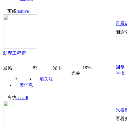
离线
redfive
只看
謝謝
助理工程师
回复
83
1876
发帖
光币
光券
举报
0
加关注
发消息
离线
oscarli
只看
看看