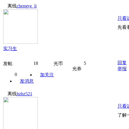
离线
chengye_li
只看
先看
实习生
回复
18
5
发帖
光币
光券
举报
0
加关注
发消息
离线
hzhz521
只看
了解