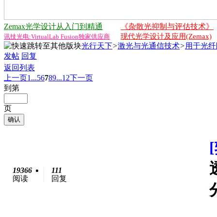
Zemax光学设计从入门到精通
《杂散光抑制与评估技术》
现代光学设计及应用(Zemax)
讯技光电:VirtualLab Fusion独家供应商
光行天下
>
激光与光通信技术
>
用于光纤
发帖
回复
返回列表
上一页
1...
5
6
7
8
9
...12
下一页
到第
页
确认
19366
111
阅读
回复