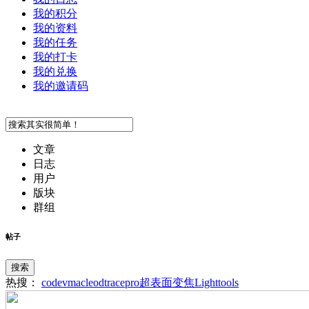
我的积分
我的资料
我的任务
我的打卡
我的兑换
我的邀请码
文章
日志
用户
版块
群组
帖子
搜索
热搜：
codev
macleod
tracepro
超表面
变焦
Lighttools