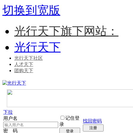
切换到宽版
光行天下旗下网站：
光行天下
光行天下社区
人才天下
团购天下
下拉
记住登
用户名
找回密码
录
注册
密 码
登录