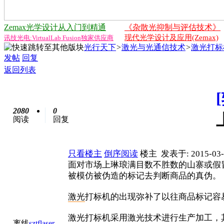
Zemax光学设计从入门到精通
《杂散光抑制与评估技术》
现代光学设计及应用(Zemax)
讯技光电:VirtualLab Fusion独家供应商
光行天下
>
激光与光通信技术
>
激光打标
发帖
回复
返回列表
2080
0
阅读
回复
只看楼主
倒序阅读
楼主
发表于: 2015-03-
面对市场上琳琅满目数不胜数的山寨或假
被模仿被伪造的标记去判断商品的真伪。
激光
打标机的出现弥补了以往商品标记容
激光打标机采用激光技术进行生产加工，
离线
sztflaser