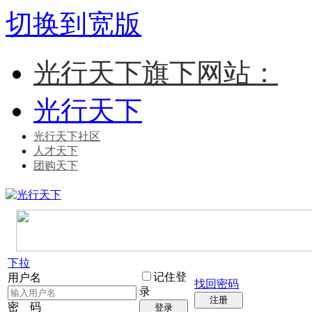
切换到宽版
光行天下旗下网站：
光行天下
光行天下社区
人才天下
团购天下
下拉
记住登
用户名
找回密码
录
注册
密 码
登录