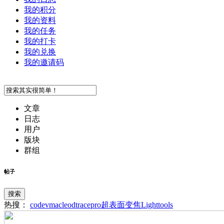
我的积分
我的资料
我的任务
我的打卡
我的兑换
我的邀请码
文章
日志
用户
版块
群组
帖子
搜索
热搜：
codev
macleod
tracepro
超表面
变焦
Lighttools