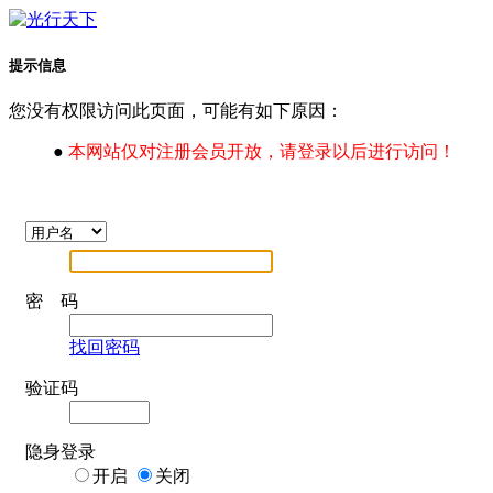
提示信息
您没有权限访问此页面，可能有如下原因：
●
本网站仅对注册会员开放，请登录以后进行访问！
密 码
找回密码
验证码
隐身登录
开启
关闭