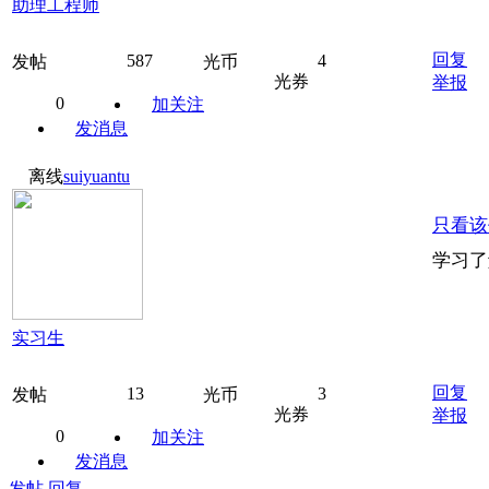
助理工程师
回复
587
4
发帖
光币
光券
举报
0
加关注
发消息
离线
suiyuantu
只看该
学习了
实习生
回复
13
3
发帖
光币
光券
举报
0
加关注
发消息
发帖
回复