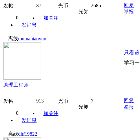
回复
87
2685
发帖
光币
光券
举报
0
加关注
发消息
离线
mumapiaoyun
只看该
学习一
助理工程师
回复
913
7
发帖
光币
光券
举报
0
加关注
发消息
离线
dhf19822