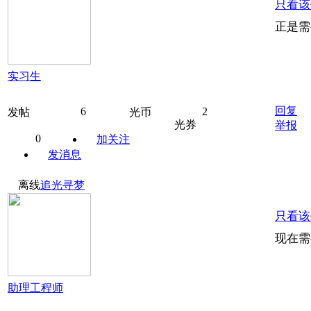
只看该
正是需
实习生
回复
6
2
发帖
光币
光券
举报
0
加关注
发消息
离线
追光寻梦
只看该
现在需
助理工程师