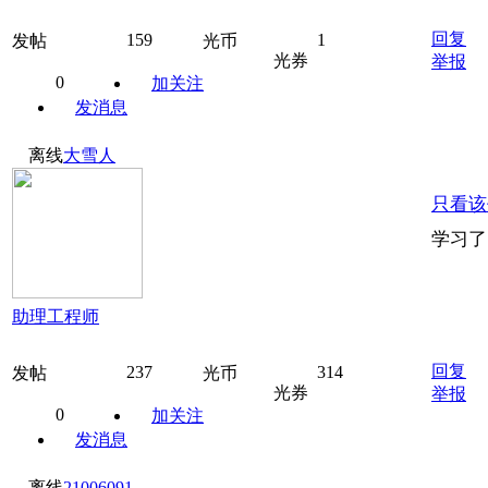
回复
159
1
发帖
光币
光券
举报
0
加关注
发消息
离线
大雪人
只看该
学习了
助理工程师
回复
237
314
发帖
光币
光券
举报
0
加关注
发消息
离线
21006091