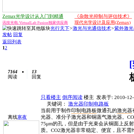
Zemax光学设计从入门到精通
《杂散光抑制与评估技术》
现代光学设计及应用(Zemax)
讯技光电:VirtualLab Fusion独家供应商
光行天下
>
激光与光通信技术
>
紫外激光
发帖
回复
返回列表
1
2
7164
13
阅读
回复
只看楼主
倒序阅读
楼主
发表于: 2010-12-
关键词：
激光器
印制
电路板
当前用于制作
印制
电路
板
微通孔的
激光
器
光器、准分子激光器和铜蒸气激光器。CO
离线
寒夜
75μm的孔，但是由于光束会从铜面上反
质。CO2激光器非常稳定、便宜，且不