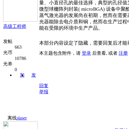
量、小直径孔的最佳选择，典型的孔径值为
微型球栅阵列封装( microBGA) 设
蒸气激光器的发展尚在初期，然而在需要
光器能除去电介质和铜，然而在生产过程
高级工程师
能在受限的环境中生产产品。
发帖
本部分内容设定了隐藏，需要回复后才能
663
光币
本主题包含附件，请
登录
后查看, 或者
注册
10786
光券
0
加
发
关注
消息
回复
举报
离线
slaser