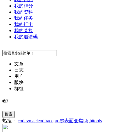
我的积分
我的资料
我的任务
我的打卡
我的兑换
我的邀请码
文章
日志
用户
版块
群组
帖子
搜索
热搜：
codev
macleod
tracepro
超表面
变焦
Lighttools