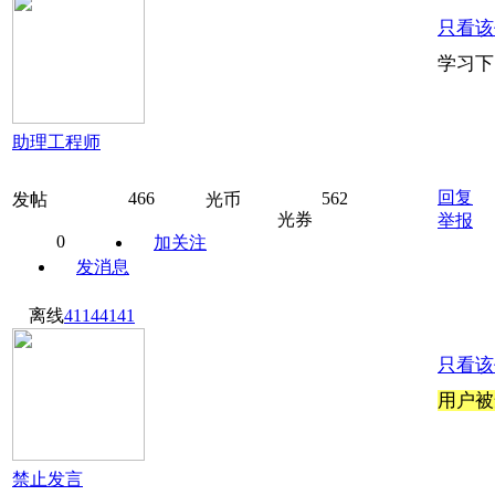
只看该
学习下
助理工程师
回复
466
562
发帖
光币
光券
举报
0
加关注
发消息
离线
41144141
只看该
用户被
禁止发言