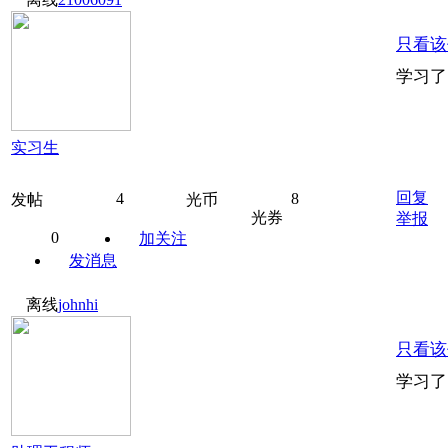
只看该
学习了
实习生
回复
4
8
发帖
光币
光券
举报
0
加关注
发消息
离线
johnhi
只看该
学习了