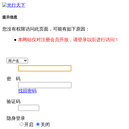
提示信息
您没有权限访问此页面，可能有如下原因：
●
本网站仅对注册会员开放，请登录以后进行访问！
密 码
找回密码
验证码
隐身登录
开启
关闭