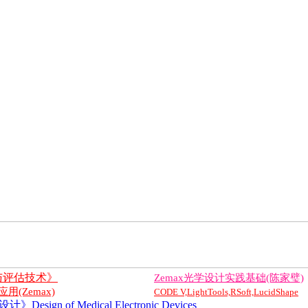
与评估技术》
Zemax光学设计实践基础(陈家璧)
(Zemax)
CODE V,LightTools,RSoft,LucidShape
ign of Medical Electronic Devices