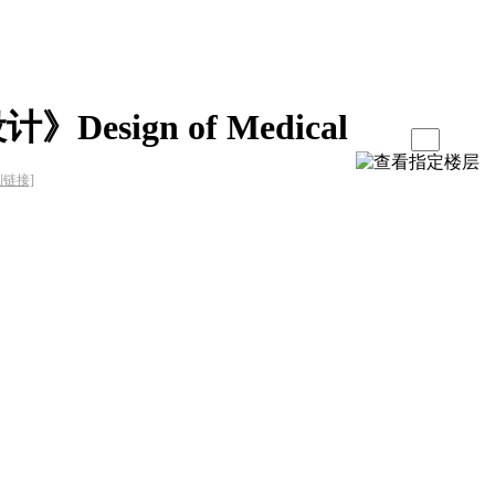
sign of Medical
制链接]