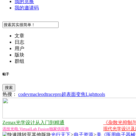
我的兑换
我的邀请码
文章
日志
用户
版块
群组
帖子
搜索
热搜：
codev
macleod
tracepro
超表面
变焦
Lighttools
Zemax光学设计从入门到精通
《杂散光抑制
现代光学设计及应用
讯技光电:VirtualLab Fusion独家供应商
光行天下
>
电子资源
>
美《医用电子器械设计》Des