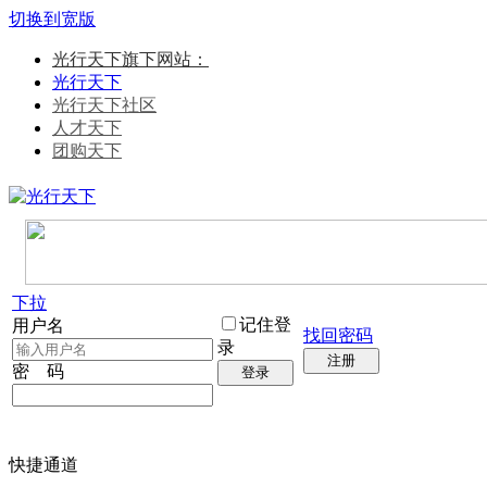
切换到宽版
光行天下旗下网站：
光行天下
光行天下社区
人才天下
团购天下
下拉
记住登
用户名
找回密码
录
注册
密 码
登录
快捷通道