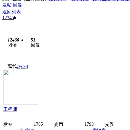
发帖
回复
返回列表
1
2
3
4
5
6
12460
51
阅读
回复
离线
zycxjl
工程师
1785
1798
发帖
光币
光券