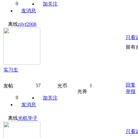
0
加关注
发消息
离线
zjlyf2008
只看
留有
实习生
回复
57
1
发帖
光币
光券
举报
0
加关注
发消息
离线
光机学子
只看