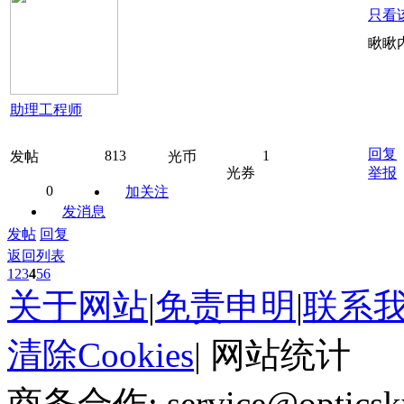
只看
瞅瞅
助理工程师
回复
813
1
发帖
光币
光券
举报
0
加关注
发消息
发帖
回复
返回列表
1
2
3
4
5
6
关于网站
|
免责申明
|
联系
清除Cookies
|
网站统计
商务合作: service@optics