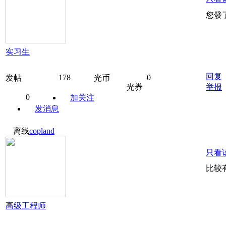
您發
实习生
回复
178
0
发帖
光币
光券
举报
0
加关注
发消息
离线
copland
只看
比较
高级工程师