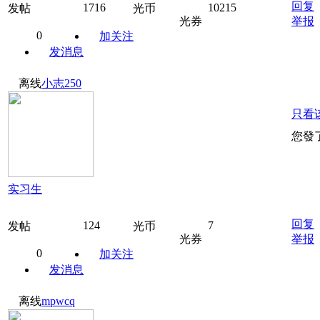
回复
1716
10215
发帖
光币
光券
举报
0
加关注
发消息
离线
小志250
只看
您發
实习生
回复
124
7
发帖
光币
光券
举报
0
加关注
发消息
离线
mpwcq