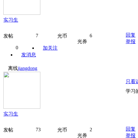
实习生
回复
7
6
发帖
光币
光券
举报
0
加关注
发消息
离线
jiangdong
只看
学习
实习生
回复
73
2
发帖
光币
光券
举报