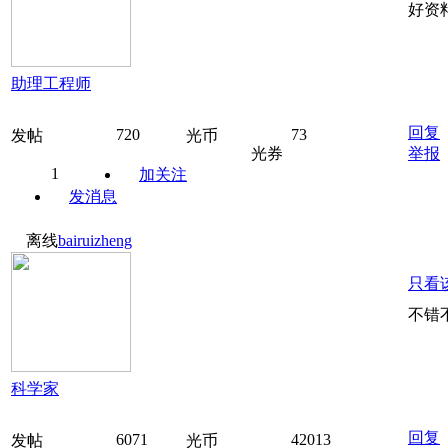
好资
助理工程师
回复
720
73
发帖
光币
光券
举报
1
加关注
发消息
离线
bairuizheng
只看
不错
科学家
回复
6071
42013
发帖
光币