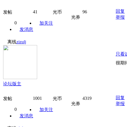
回复
41
96
发帖
光币
光券
举报
0
加关注
发消息
离线
zizulj
只看
很期
论坛版主
回复
1001
4319
发帖
光币
光券
举报
0
加关注
发消息