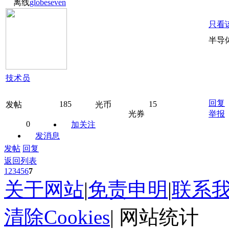
离线
globeseven
只看
半导
技术员
回复
185
15
发帖
光币
光券
举报
0
加关注
发消息
发帖
回复
返回列表
1
2
3
4
5
6
7
关于网站
|
免责申明
|
联系
清除Cookies
|
网站统计