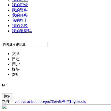
我的积分
我的资料
我的任务
我的打卡
我的兑换
我的邀请码
文章
日志
用户
版块
群组
帖子
搜索
热搜：
codev
macleod
tracepro
超表面
变焦
Lighttools