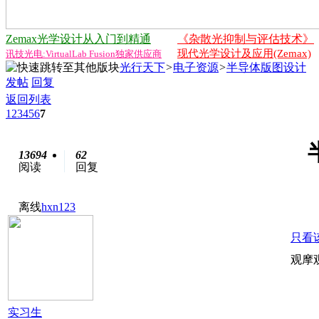
Zemax光学设计从入门到精通
《杂散光抑制与评估技术》
现代光学设计及应用(Zemax)
讯技光电:VirtualLab Fusion独家供应商
光行天下
>
电子资源
>
半导体版图设计
发帖
回复
返回列表
1
2
3
4
5
6
7
13694
62
阅读
回复
离线
hxn123
只看
观摩
实习生