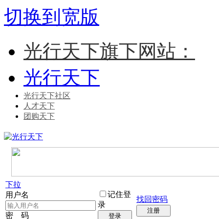
切换到宽版
光行天下旗下网站：
光行天下
光行天下社区
人才天下
团购天下
下拉
记住登
用户名
找回密码
录
注册
密 码
登录