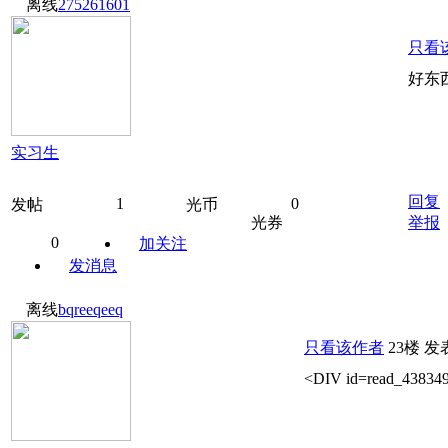
离线
275261601
只看
好东
实习生
回复
1
0
发帖
光币
光券
举报
0
加关注
发消息
离线
bqreeqeeq
只看该作者
23楼
发表
<DIV id=read_