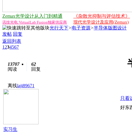
Zemax光学设计从入门到精通
《杂散光抑制与评估技术》
现代光学设计及应用(Zemax)
讯技光电:VirtualLab Fusion独家供应商
光行天下
>
电子资源
>
半导体版图设计
发帖
回复
返回列表
1
2
3
4
5
6
7
13707
62
阅读
回复
离线
laji89671
只看
好东
实习生