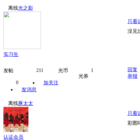
离线
光之影
只看
没见
实习生
回复
211
1
发帖
光币
光券
举报
0
加关注
发消息
离线
豚太太
只看
彩图
认证会员