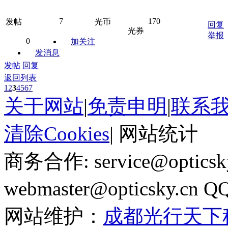
7
170
发帖
光币
回复
光券
举报
0
加关注
发消息
发帖
回复
返回列表
1
2
3
4
5
6
7
关于网站
|
免责申明
|
联系
清除Cookies
|
网站统计
商务合作: service@optics
webmaster@opticsky.cn 
网站维护：
成都光行天下