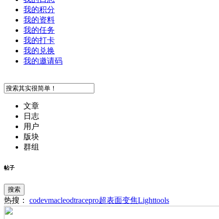
我的积分
我的资料
我的任务
我的打卡
我的兑换
我的邀请码
文章
日志
用户
版块
群组
帖子
搜索
热搜：
codev
macleod
tracepro
超表面
变焦
Lighttools