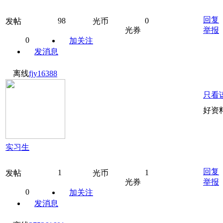
回复
98
0
发帖
光币
光券
举报
0
加关注
发消息
离线
fjy16388
只看
好资
实习生
回复
1
1
发帖
光币
光券
举报
0
加关注
发消息