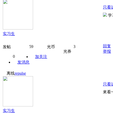
只看
学
实习生
回复
59
3
发帖
光币
光券
举报
0
加关注
发消息
离线
repulse
只看
來看
实习生