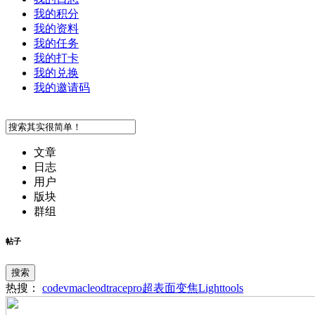
我的积分
我的资料
我的任务
我的打卡
我的兑换
我的邀请码
文章
日志
用户
版块
群组
帖子
搜索
热搜：
codev
macleod
tracepro
超表面
变焦
Lighttools