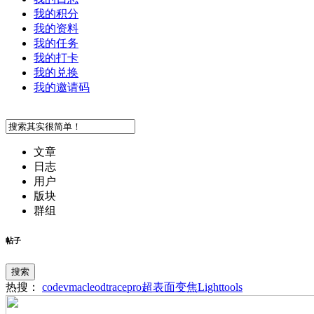
我的积分
我的资料
我的任务
我的打卡
我的兑换
我的邀请码
文章
日志
用户
版块
群组
帖子
搜索
热搜：
codev
macleod
tracepro
超表面
变焦
Lighttools