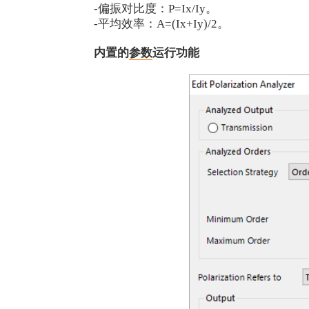
-偏振对比度：P=Ix/Iy。
-平均效率：A=(Ix+Iy)/2。
内置的
参数
运行功能