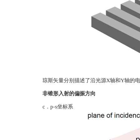
琼斯矢量分别描述了沿光源X轴和Y轴的
非锥形入射的偏振方向
c．p-s坐标系