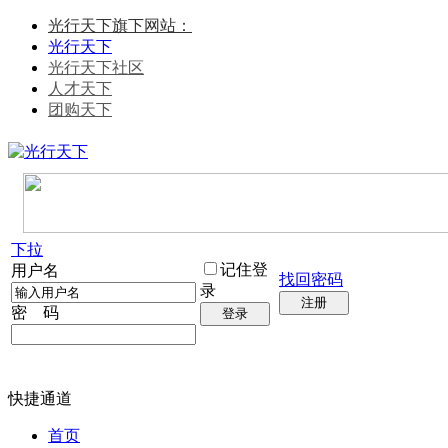
光行天下旗下网站：
光行天下
光行天下社区
人才天下
团购天下
下拉
记住登
用户名
找回密码
录
注册
密 码
登录
快捷通道
首页