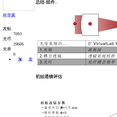
总结-组件
...
科学家
发帖
7093
光币
29606
光券
0
加
发
关注
消息
初始透镜评估