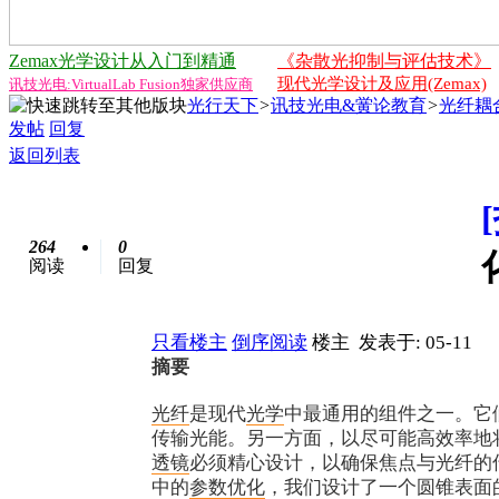
Zemax光学设计从入门到精通
《杂散光抑制与评估技术》
现代光学设计及应用(Zemax)
讯技光电:VirtualLab Fusion独家供应商
光行天下
>
讯技光电&黉论教育
>
光纤耦
发帖
回复
返回列表
264
0
阅读
回复
只看楼主
倒序阅读
楼主
发表于: 05-11
摘要
光纤
是现代
光学
中最通用的组件之一。它
传输光能。另一方面，以尽可能高效率地
透镜
必须精心设计，以确保焦点与光纤的
中的
参数
优化
，我们设计了一个圆锥表面