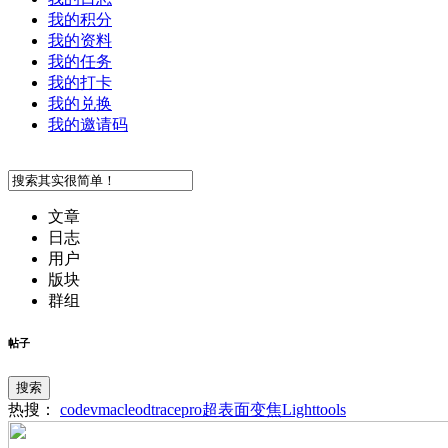
我的积分
我的资料
我的任务
我的打卡
我的兑换
我的邀请码
文章
日志
用户
版块
群组
帖子
搜索
热搜：
codev
macleod
tracepro
超表面
变焦
Lighttools