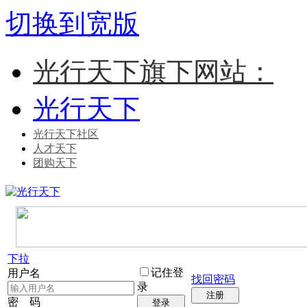
切换到宽版
光行天下旗下网站：
光行天下
光行天下社区
人才天下
团购天下
下拉
记住登
用户名
找回密码
录
注册
密 码
登录