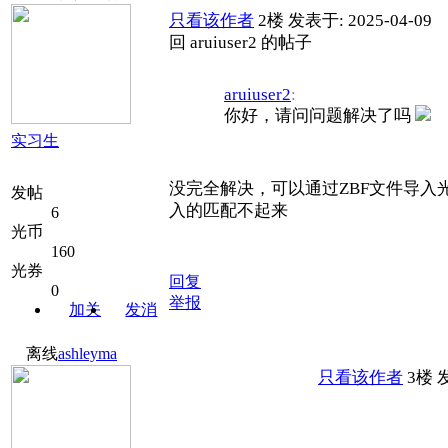
只看该作者
2楼
发表于: 2025-04-09
回 aruiuser2 的帖子
aruiuser2
:
你好，请问问题解决了吗
实习生
没完全解决，可以通过ZBF文件导入
发帖
入的匹配不起来
6
光币
160
光券
回复
0
举报
加关
发消
注
息
离线
ashleyma
只看该作者
3楼
发