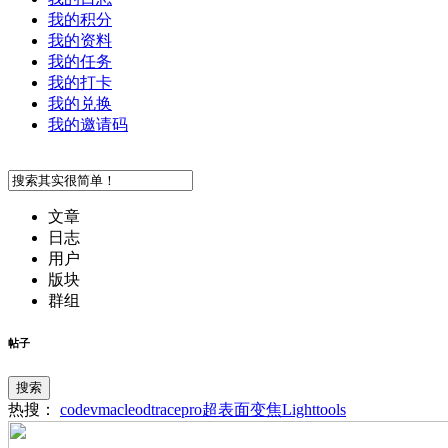
我的积分
我的资料
我的任务
我的打卡
我的兑换
我的邀请码
文章
日志
用户
版块
群组
帖子
搜索
热搜：
codev
macleod
tracepro
超表面
变焦
Lighttools