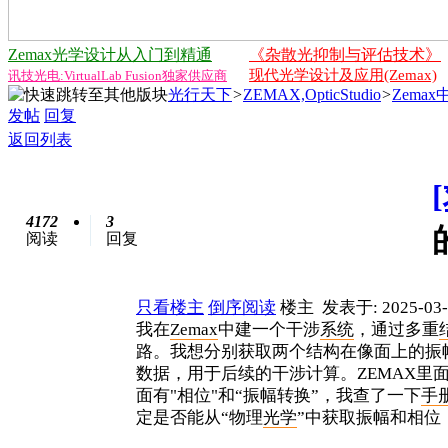
Zemax光学设计从入门到精通
《杂散光抑制与评估技术》
现代光学设计及应用(Zemax)
讯技光电:VirtualLab Fusion独家供应商
光行天下
>
ZEMAX,OpticStudio
>
Zema
发帖
回复
返回列表
4172
3
阅读
回复
只看楼主
倒序阅读
楼主
发表于: 2025-03-
我在
Zemax
中建一个干涉
系统
，通过多重
路。我想分别获取两个结构在像面上的振幅（Am
数据，用于后续的干涉计算。ZEMAX里面
面有"相位"和“振幅转换”，我查了一下
手
定是否能从“物理
光学
”中获取振幅和相位