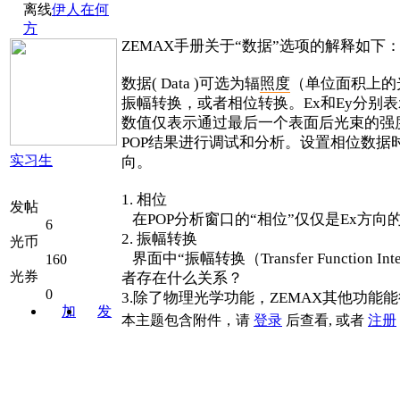
离线
伊人在何
方
ZEMAX手册关于“数据”选项的解释如下
数据( Data )可选为辐
照度
（单位面积上的
振幅转换，或者相位转换。Ex和Ey分别表
数值仅表示通过最后一个表面后光束的强
POP结果进行调试和分析。设置相位数据
实习生
向。
1. 相位
发帖
在POP分析窗口的“相位”仅仅是Ex方
6
2. 振幅转换
光币
界面中“振幅转换（Transfer Functi
160
光券
者存在什么关系？
0
3.除了物理光学功能，ZEMAX其他功能
加
发
本主题包含附件，请
登录
后查看, 或者
注册
关注
消息