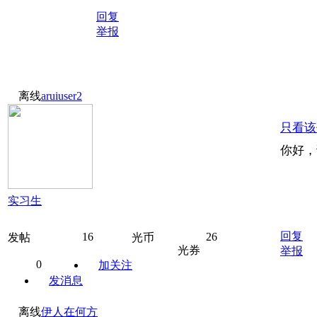
回复
举报
离线
aruiuser2
只看该
你好，
实习生
回复
16
26
发帖
光币
光券
举报
0
加关注
发消息
离线
伊人在何方