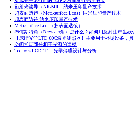
集成光子器件同时实现两种非线性光学效应
衍射光波导（AR/MR）纳米压印量产技术
超表面透镜（Meta-surface Lens）纳米压印量产技术
超表面透镜 纳米压印量产技术
Meta-surface Lens（超表面透镜）
布儒斯特角（Brewster角）是什么？如何用反射法产生
【威睛光学LTD‑80C激光测照器】主要用于外场设备
空间扩展部分相干光源的建模
Techwiz LCD 1D：光学薄膜设计与分析