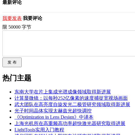
最新评论
我要发表
我要评论
限 50000 字节
热门主题
东南大学在片上集成光谱成像领域取得新进展
计算显微镜：以每秒252亿像素的速度捕捉宽视场画面
武大团队在高亮度自旋发光二极管研究领域取得新进展
光子时间晶体实现太赫兹光超快调控
《Optimization in Lens Design》中译本
上海光机所在高重频高功率超快激光器研究取得进展
LightTools实用入门教程