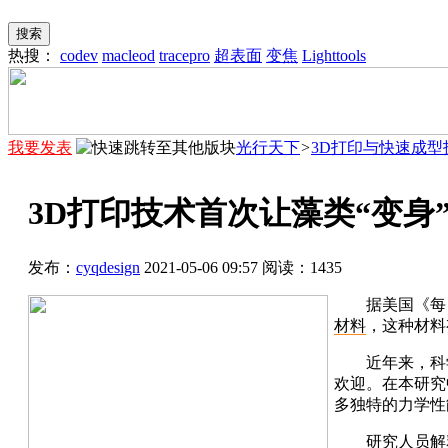
搜索
热搜：
codev
macleod
tracepro
超表面
变焦
Lighttools
我要发表
光行天下
>
3D打印与快速成型
3D打印技术首次让藻类“变身
发布：
cyqdesign
2021-05-06 09:57
阅读：
1435
据美国《每
材料
，这种材料
近年来，科
欢迎。在本研究
多独特的力学性
研究人员解