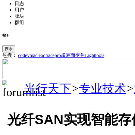
日志
用户
版块
群组
帖子
搜索
热搜：
codev
macleod
tracepro
超表面
变焦
Lighttools
光行天下
>
专业技术
>
光纤SAN实现智能存