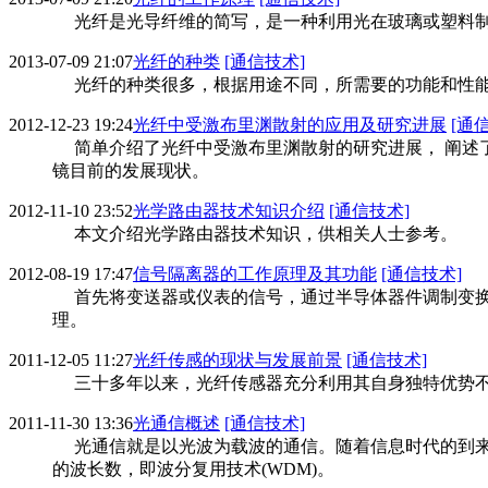
光纤是光导纤维的简写，是一种利用光在玻璃或塑料制
2013-07-09 21:07
光纤的种类
[通信技术]
光纤的种类很多，根据用途不同，所需要的功能和性能
2012-12-23 19:24
光纤中受激布里渊散射的应用及研究进展
[通
简单介绍了光纤中受激布里渊散射的研究进展， 阐述了
镜目前的发展现状。
2012-11-10 23:52
光学路由器技术知识介绍
[通信技术]
本文介绍光学路由器技术知识，供相关人士参考。
2012-08-19 17:47
信号隔离器的工作原理及其功能
[通信技术]
首先将变送器或仪表的信号，通过半导体器件调制变换
理。
2011-12-05 11:27
光纤传感的现状与发展前景
[通信技术]
三十多年以来，光纤传感器充分利用其自身独特优势不
2011-11-30 13:36
光通信概述
[通信技术]
光通信就是以光波为载波的通信。随着信息时代的到来
的波长数，即波分复用技术(WDM)。