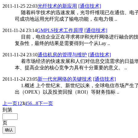
2011-11-25 22:03
光纤技术的新应用
[通信技术]
随着科学技术的迅速发展，光导纤维现已在通信、电子
司成功地运用光纤完成了输电功能，在电力领 ..
2011-11-24 23:14
GMPLS技术工作原理
[通信技术]
目前，电信企业正在寻求将IP和光纤网络进行融合的技
复杂性，最终的结果是需要得到一个从Lay ..
2011-11-24 23:10
通信机房的管理与维护
[通信技术]
着市场经济的快速发展和人们对信息交流需求的日益增
本、提高企业的核心竞争力具有十分重要的意义。 ..
2011-11-24 23:05
新一代光网络的关键技术
[通信技术]
1.概述 上个世纪末、新世纪以来，全球电信市场产生
出（OPEX）以及投资回报（ROI）等财务指标 ..
上一页
1
2
3
4
5
6
...8
下一页
到第
页
确认