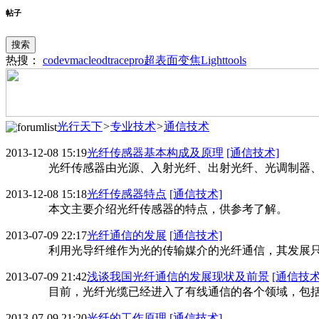
帖子
搜索
热搜：
codev
macleod
tracepro
超表面
变焦
Lighttools
光行天下
>
专业技术
>
通信技术
2013-12-08 15:19
光纤传感器基本构成及原理
[通信技术]
光纤传感器由光源、入射光纤、出射光纤、光调制器、
2013-12-08 15:18
光纤传感器特点
[通信技术]
本文主要介绍光纤传感器的特点，供参考了解。
2013-07-09 22:17
光纤通信的发展
[通信技术]
利用光导纤维作为光的传输媒介的光纤通信，其发展只
2013-07-09 21:42
浅谈我国光纤通信的发展现状及前景
[通信技术
目前，光纤光缆已经进入了有线通信的各个领域，包括
2013-07-09 21:20
光纤的工作原理
[通信技术]