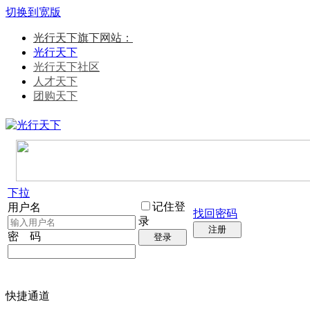
切换到宽版
光行天下旗下网站：
光行天下
光行天下社区
人才天下
团购天下
下拉
记住登
用户名
找回密码
录
注册
密 码
登录
快捷通道