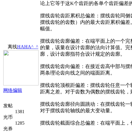
论上它等于这K个齿距的各单个齿距偏差
摆线齿轮齿距累积总偏差：摆线齿轮同侧齿面
摆线齿轮的齿数）内的最大齿距累积偏差
幅值。
摆线齿轮齿廓偏差：在端平面上的一个完
离线
HAHA^_^
的量，该量在设计齿廓的法向计算值。完
廓，设计齿廓指符合设计规定的齿廓。
摆线齿轮齿向偏差：在接近齿高中部与摆
两条理论齿向线之间的端面距离。
摆线齿轮顶根距偏差：摆线齿轮任意一个
网络编辑
距离之差。对于齿数为偶数的摆线齿轮，
摆线齿轮齿廓径向圆跳动：在摆线齿轮一
发帖
对于摆线齿轮轴线的最大变动量。
1381
光币
摆线齿轮截面综合总偏差：在端平面上，
1285
光券