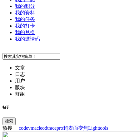
我的积分
我的资料
我的任务
我的打卡
我的兑换
我的邀请码
文章
日志
用户
版块
群组
帖子
搜索
热搜：
codev
macleod
tracepro
超表面
变焦
Lighttools