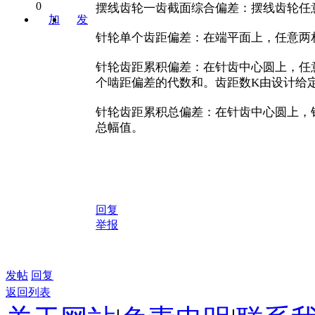
0
摆线齿轮一齿截面综合偏差：摆线齿轮任
加
发
关注
消息
针轮单个齿距偏差：在端平面上，任意两
针轮齿距累积偏差：在针齿中心圆上，任
个啮距偏差的代数和。齿距数K由设计给
针轮齿距累积总偏差：在针齿中心圆上，
总幅值。
回复
举报
发帖
回复
返回列表