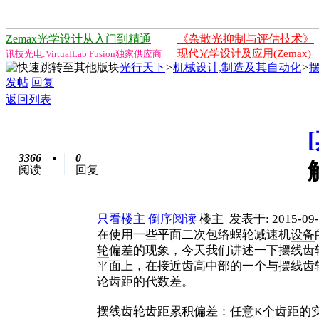
Zemax光学设计从入门到精通
《杂散光抑制与评估技术》
现代光学设计及应用(Zemax)
讯技光电:VirtualLab Fusion独家供应商
光行天下
>
机械设计,制造及其自动化
>
发帖
回复
返回列表
3366
0
阅读
回复
只看楼主
倒序阅读
楼主
发表于: 2015-09-
在使用一些平面二次包络蜗轮减速机
设备
轮
偏差的现象，今天我们讲述一下摆线齿
平面上，在接近齿高中部的一个与摆线齿
论齿距的代数差。
摆线齿轮齿距累积偏差：任意K个齿距的