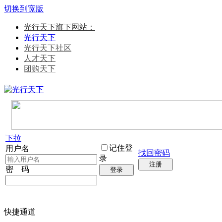
切换到宽版
光行天下旗下网站：
光行天下
光行天下社区
人才天下
团购天下
下拉
记住登
用户名
找回密码
录
注册
密 码
登录
快捷通道