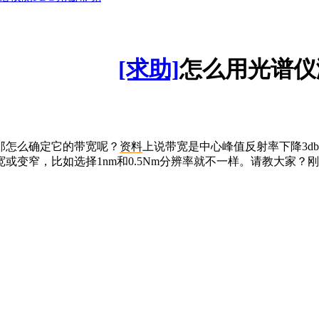
[求助]
怎么用光谱仪
那怎么确定它的带宽呢？
资料
上说带宽是中心峰值反射率下降3d
或变窄，比如选择1nm和0.5Nm分辨率就不一样。请教大家？