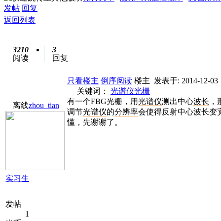
发帖
回复
返回列表
3210
3
阅读
回复
只看楼主
倒序阅读
楼主
发表于: 2014-12-03
关键词：
光谱仪
光栅
有一个FBG光栅，用
光谱
仪
测出中心
波长
，
离线
zhou_tian
调节
光谱仪
的
分辨率
会使得反射中心波长变宽
懂，先谢谢了。
实习生
发帖
1