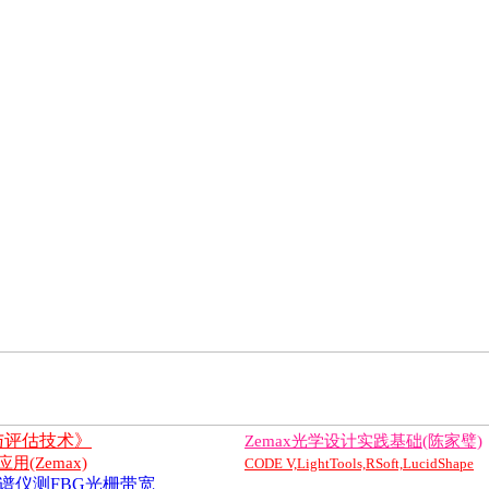
与评估技术》
Zemax光学设计实践基础(陈家璧)
(Zemax)
CODE V,LightTools,RSoft,LucidShape
谱仪测FBG光栅带宽