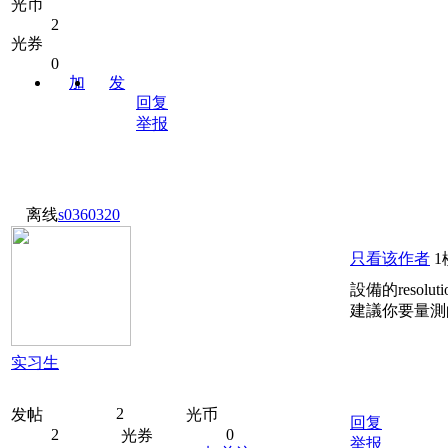
光币
2
光券
0
加
发
回复
关注
消息
举报
离线
s0360320
只看该作者
1
設備的reso
建議你要量測的
实习生
2
发帖
光币
回复
2
0
光券
举报