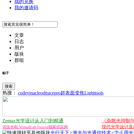
我的兑换
我的邀请码
文章
日志
用户
版块
群组
帖子
搜索
热搜：
codev
macleod
tracepro
超表面
变焦
Lighttools
Zemax光学设计从入门到精通
《杂散光抑制
现代光学设计及应用
讯技光电:VirtualLab Fusion独家供应商
光行天下
>
激光与光通信技术
>
怎么用光