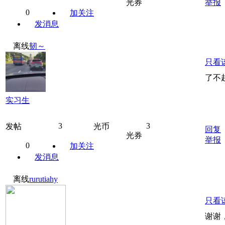
光券
举报
0
加关注
发消息
离线
韧～
只看
了不
实习生
3
3
发帖
光币
回复
光券
举报
0
加关注
发消息
离线
rurutiahy
只看
谢谢