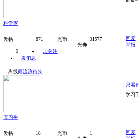
loo
科学家
回复
871
31577
发帖
光币
光券
举报
0
加关注
发消息
离线
雨流浪街头
只看
学习
实习生
回复
18
1
发帖
光币