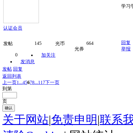
学习
认证会员
回复
145
664
发帖
光币
光券
举报
0
加关注
发消息
发帖
回复
返回列表
上一页
1...
4
5
6
7
8
...117
下一页
到第
页
确认
关于网站
|
免责申明
|
联系