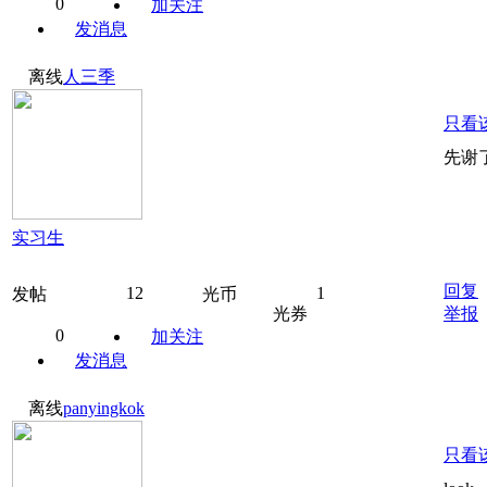
0
加关注
发消息
离线
人三季
只看
先谢
实习生
回复
12
1
发帖
光币
光券
举报
0
加关注
发消息
离线
panyingkok
只看