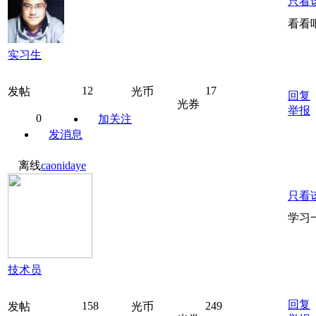
只看
看看
实习生
12
17
发帖
光币
回复
光券
举报
0
加关注
发消息
离线
caonidaye
只看
学习
技术员
回复
158
249
发帖
光币