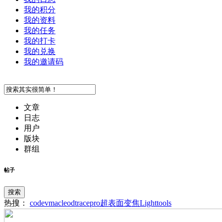
我的积分
我的资料
我的任务
我的打卡
我的兑换
我的邀请码
文章
日志
用户
版块
群组
帖子
搜索
热搜：
codev
macleod
tracepro
超表面
变焦
Lighttools