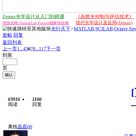
Zemax光学设计从入门到精通
《杂散光抑制与评估技术》
现代光学设计及应用(Zemax)
讯技光电:VirtualLab Fusion独家供应商
光行天下
>
MATLAB,SCILAB,Octave,Spy
发帖
回复
返回列表
上一页
1...
4
5
6
7
8
...117
下一页
到第
页
确认
63916
1166
阅读
回复
离线
磊磊00