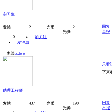
实习生
回复
2
2
发帖
光币
光券
举报
0
加关注
发消息
离线
csdww
只看
下来
助理工程师
回复
437
198
发帖
光币
光券
举报