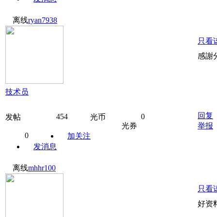
离线
ryan7938
只看
感謝
技术员
回复
454
0
发帖
光币
光券
举报
0
加关注
发消息
离线
mhhr100
只看
好资