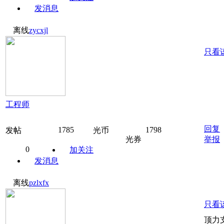
发消息
离线
zycxjl
只看
工程师
回复
1785
1798
发帖
光币
光券
举报
0
加关注
发消息
离线
pzlxfx
只看
顶力