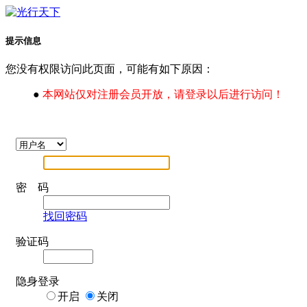
提示信息
您没有权限访问此页面，可能有如下原因：
●
本网站仅对注册会员开放，请登录以后进行访问！
密 码
找回密码
验证码
隐身登录
开启
关闭