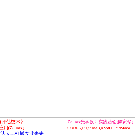
与评估技术》
Zemax光学设计实践基础(陈家璧)
(Zemax)
CODE V,LightTools,RSoft,LucidShape
达人---机械专业未来