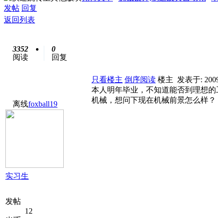
发帖
回复
返回列表
3352
0
阅读
回复
只看楼主
倒序阅读
楼主
发表于: 2009
本人明年毕业，不知道能否到理想的
机械，想问下现在机械前景怎么样？
离线
foxball19
实习生
发帖
12