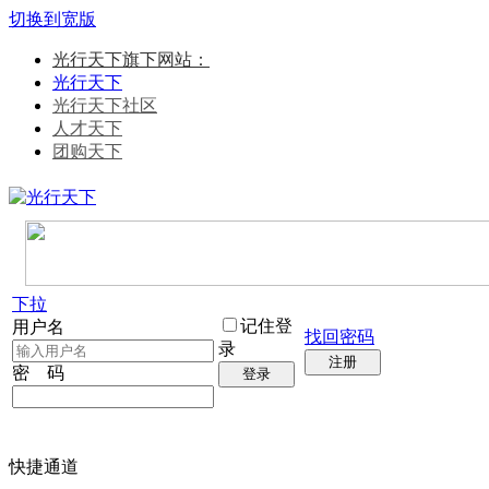
切换到宽版
光行天下旗下网站：
光行天下
光行天下社区
人才天下
团购天下
下拉
记住登
用户名
找回密码
录
注册
密 码
登录
快捷通道