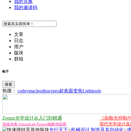
我的兑换
我的邀请码
文章
日志
用户
版块
群组
帖子
搜索
热搜：
codev
macleod
tracepro
超表面
变焦
Lighttools
Zemax光学设计从入门到精通
《杂散光抑制
现代光学设计及应用
讯技光电:VirtualLab Fusion独家供应商
光行天下
>
机械设计,制造及其自动化
>
求