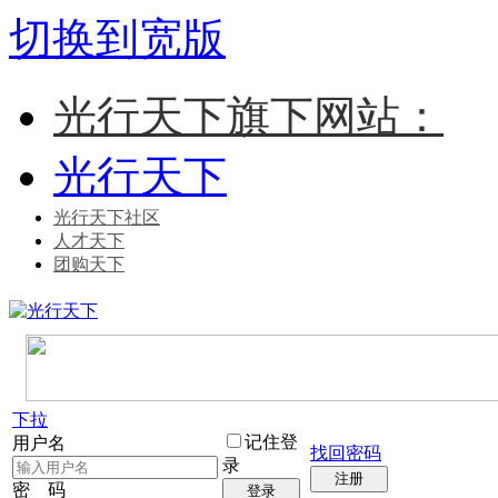
切换到宽版
光行天下旗下网站：
光行天下
光行天下社区
人才天下
团购天下
下拉
记住登
用户名
找回密码
录
注册
密 码
登录