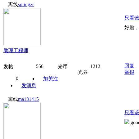
离线
springzr
只看
好贴
助理工程师
回复
556
1212
发帖
光币
光券
举报
0
加关注
发消息
离线
ma131415
只看
goo