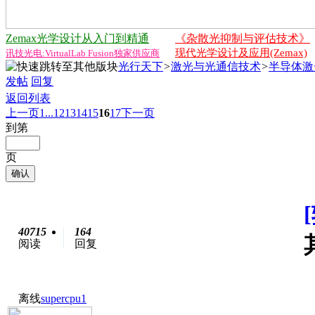
Zemax光学设计从入门到精通
《杂散光抑制与评估技术》
现代光学设计及应用(Zemax)
讯技光电:VirtualLab Fusion独家供应商
光行天下
>
激光与光通信技术
>
半导体激
发帖
回复
返回列表
上一页
1...
12
13
14
15
16
17
下一页
到第
页
确认
40715
164
阅读
回复
离线
supercpu1