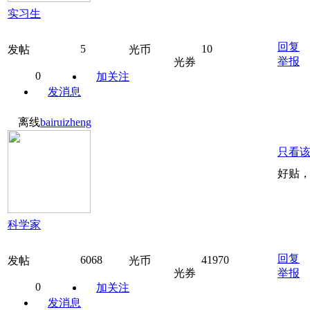
实习生
回复
5
10
发帖
光币
举报
光券
0
加关注
发消息
离线
bairuizheng
只看
好贴
科学家
回复
6068
41970
发帖
光币
光券
举报
0
加关注
发消息