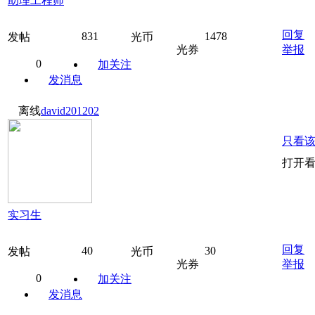
助理工程师
回复
831
1478
发帖
光币
光券
举报
0
加关注
发消息
离线
david201202
只看
打开
实习生
回复
40
30
发帖
光币
光券
举报
0
加关注
发消息