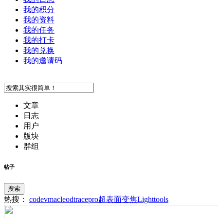
我的积分
我的资料
我的任务
我的打卡
我的兑换
我的邀请码
文章
日志
用户
版块
群组
帖子
搜索
热搜：
codev
macleod
tracepro
超表面
变焦
Lighttools