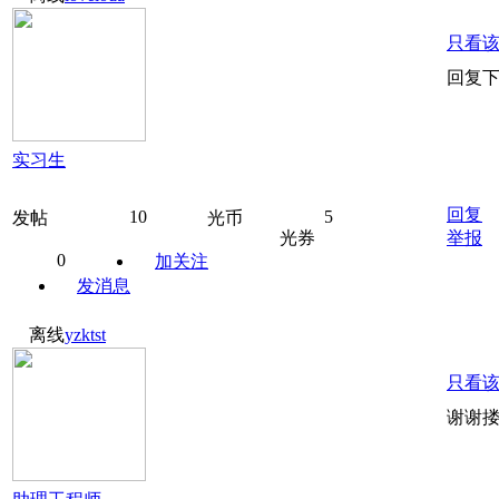
只看
回复
实习生
回复
10
5
发帖
光币
光券
举报
0
加关注
发消息
离线
yzktst
只看
谢谢