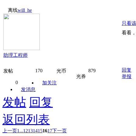
离线
will_he
只看
看看
助理工程师
回复
170
879
发帖
光币
光券
举报
0
加关注
发消息
发帖
回复
返回列表
上一页
1...
12
13
14
15
16
17
下一页