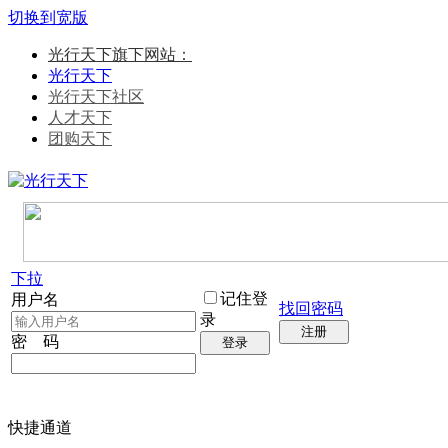
切换到宽版
光行天下旗下网站：
光行天下
光行天下社区
人才天下
团购天下
下拉
记住登
用户名
找回密码
录
注册
密 码
登录
快捷通道