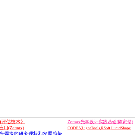
与评估技术》
Zemax光学设计实践基础(陈家璧)
(Zemax)
CODE V,LightTools,RSoft,LucidShape
光焊接的研究现状和发展趋势