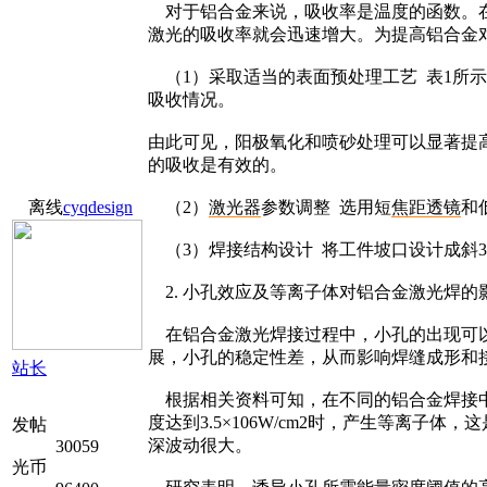
对于铝合金来说，吸收率是温度的函数。在
激光的吸收率就会迅速增大。为提高铝合金
（1）采取适当的表面预处理工艺 表1所示为铝
吸收情况。
由此可见，阳极氧化和喷砂处理可以显著提
的吸收是有效的。
离线
cyqdesign
（2）
激光器
参数调整 选用短
焦距
透镜
和
（3）焊接结构设计 将工件坡口设计成斜
2. 小孔效应及等离子体对铝合金激光焊
在铝合金激光焊接过程中，小孔的出现可以
展，小孔的稳定性差，从而影响焊缝成形和
站长
根据相关资料可知，在不同的铝合金焊接中
度达到3.5×106W/cm2时，产生等离
发帖
深波动很大。
30059
光币