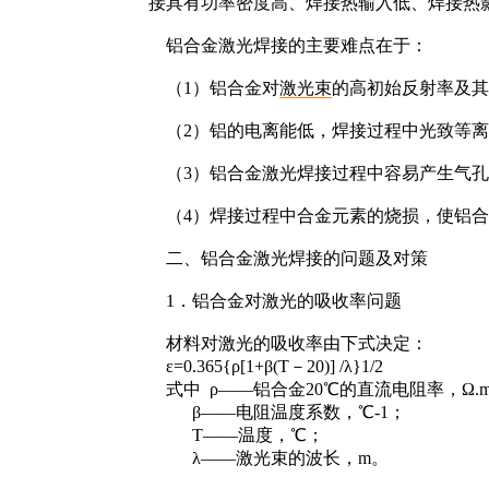
接具有功率密度高、焊接热输入低、焊接热
铝合金激光焊接的主要难点在于：
（1）铝合金对
激光束
的高初始反射率及其
（2）铝的电离能低，焊接过程中光致等离
（3）铝合金激光焊接过程中容易产生气
（4）焊接过程中合金元素的烧损，使铝
二、铝合金激光焊接的问题及对策
1．铝合金对激光的吸收率问题
材料对激光的吸收率由下式决定：
ε=0.365{ρ[1+β(T－20)] /λ}1/2
式中 ρ——铝合金20℃的直流电阻率，Ω.
β——电阻温度系数，℃-1；
T——温度，℃；
λ——激光束的波长，m。