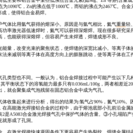
主要和铝合金中某些低沸点合金元素(如Mg、Zn 等)的含量
点为1090℃，Zn的沸点低于1000℃，而铝的沸点为2467
的形成，使得铝合金易焊。
气体比用氩气获得的熔深小。原因是与氩气相比，氦气
重量
轻
高功率激光器低速焊时，氦气可以获得深熔焊。现在很多研究采
高，也能获得深熔焊，但容易产生未焊透，焊缝成形不良。
能量，改变光束的聚焦状态，使焊缝的深宽比减小。等离子体
末法来减弱等离子体在高度方向上的膨胀跳动，使等离子体在工
气孔类型也不同。一般认为，铝合金焊接过程中可能产生以下几
以后，其平衡状态下的溶氢能力最多只有0.036mL/100g，两者
出，就会聚集成气泡残留在固态铝合金中成为气孔。
收集起来进行分析，得出的结果为:氢气占90%，氮气10%
，在高能激光焊接铝合金的过程中，由于熔池底部小孔前沿金属
2是A5083合金激光焊接气孔中保护气体的含量。③小孔塌陷
充就形成了孔洞。
，在激光焊接快速凝固条件下更容易产生热裂纹。焊缝金属结晶时在