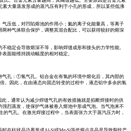
成反比。合金元素含量越高，其阈值越低。主要原因是合金元素
℃。合金元素大量蒸发形成的蒸汽压有利于小孔的形成，所以某些低沸
、气压低，对凹陷熔池的作用小；氦的离子化能量高，等离子
用两种气体联合保护，调整其混合配比，可以获得较好的熔深
的不稳定会导致熔深不等，影响焊缝成形和接头的力学性能。
件表面能维持跳动幅度的相对稳定。
种气孔：①氢气孔。铝合金在有氢的环境中熔化后，其内部的
相差近20倍。因此，在由液态向固态转变的过程中，液态铝中多余的氢
。因此，通常认为减少焊缝气孔的有效措施就是掐断焊接时的供
的强烈蒸发，使保护气体被卷入熔池中形成气泡。当气泡来不
产生的气孔。在激光焊接过程中，当表面张力大于蒸汽压力时，
柱状晶边界形成Al-Si或Mg-Si等低熔点共晶是导致裂纹产