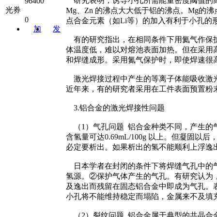
研究表明，诱导小孔所需能量密度阈值的高低
96400
光券
Mg、Zn 的沸点大大低于铝的沸点。Mg的沸
0
点合金元素（如Li等）的加入有利于小孔
加
发
关注
消息
有的研究指出，在相同条件下用氦气作保护
体温度低，难以对熔池表面加热。但在采用
和焊缝成形。采用氮气保护时，即使焊速很
激光焊接过程中产生的等离子体能吸收激光
近年来，有的研究者采用在工件表面预置粉
3.铝合金的激光焊接性问题
（1）气孔问题 铝合金种类不同，产生的
含氢量可达0.69mL/100g 以上。但凝固
必定要析出。如果析出的氢不能顺利上浮逸
日本学者在封闭的条件下将焊缝气孔中的气体
氢源。②保护气体产生的气孔。有研究认为
及逸出而残留在固态铝合金中即成为气孔。表
小孔将不能维持稳定而塌陷，金属来不及填
（2）裂纹问题 铝合金属于典型的共晶合金