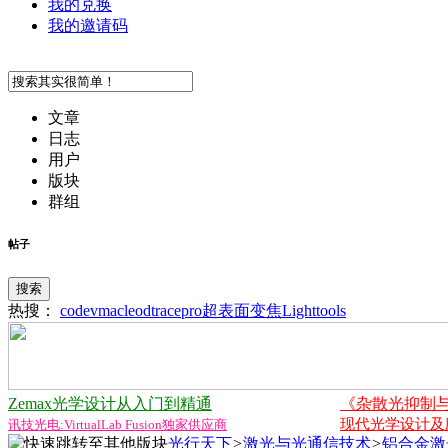
我的兑换
我的邀请码
文章
日志
用户
版块
群组
帖子
搜索
热搜：
codev
macleod
tracepro
超表面
变焦
Lighttools
Zemax光学设计从入门到精通
《杂散光抑制
现代光学设计及应用
讯技光电:VirtualLab Fusion独家供应商
光行天下
>
激光与光通信技术
>
铝合金激