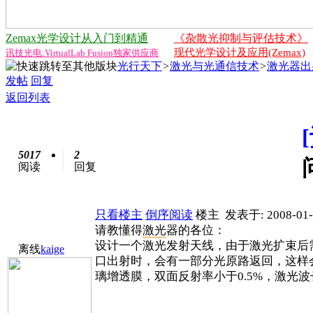
Zemax光学设计从入门到精通
《杂散光抑制与评估技术》
现代光学设计及应用(Zemax)
讯技光电:VirtualLab Fusion独家供应商
光行天下
>
激光与光通信技术
>
激光器出
发帖
回复
返回列表
5017
2
阅读
回复
只看楼主
倒序阅读
楼主
发表于: 2008-01-
请教懂得
激光
器的各位：
设计一个激光发射天线，由于激光扩束后
离线
kaige
口出射时，会有一部分光原路返回，这样
璃增透膜，双面反射率小于0.5%，激光波长1064