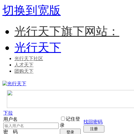
切换到宽版
光行天下旗下网站：
光行天下
光行天下社区
人才天下
团购天下
下拉
记住登
用户名
找回密码
录
注册
密 码
登录