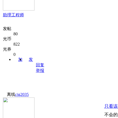
助理工程师
发帖
80
光币
822
光券
0
加
发
关注
消息
回复
举报
离线
cjg2035
只看该
不会的