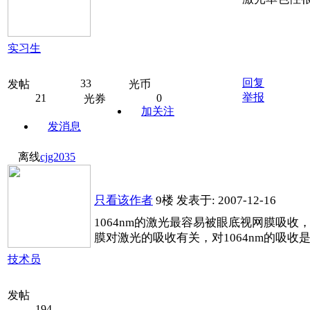
实习生
回复
33
发帖
光币
举报
21
0
光券
加关注
发消息
离线
cjg2035
只看该作者
9楼
发表于: 2007-12-16
1064nm的激光最容易被眼底视网膜吸
膜对激光的吸收有关，对1064nm的吸收
技术员
发帖
194