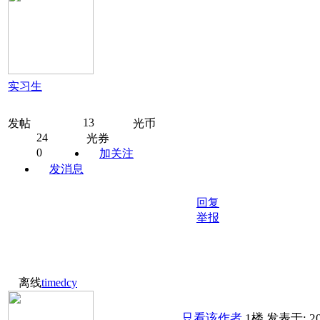
实习生
13
发帖
光币
24
光券
0
加关注
发消息
回复
举报
离线
timedcy
只看该作者
1楼
发表于: 20