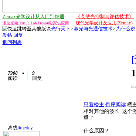
Zemax光学设计从入门到精通
《杂散光抑制与评估技术》
现代光学设计及应用(Zemax)
讯技光电:VirtualLab Fusion独家供应商
光行天下
>
激光与光通信技术
>
为什么说
发帖
回复
返回列表
7908
9
阅读
回复
链
只看楼主
倒序阅读
楼
相对其他的波长 这个
重了
离线
timedcy
什么原因？