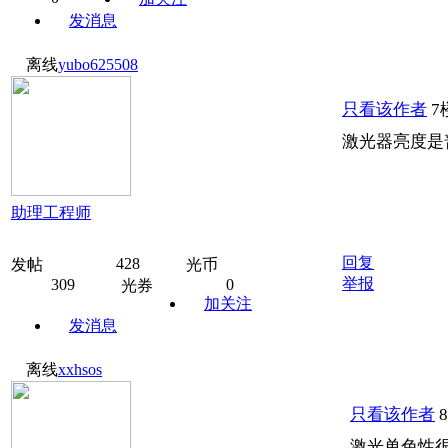
发消息
离线
yubo625508
只看该作者
7
激光器亮度是
助理工程师
回复
428
发帖
光币
举报
309
0
光券
加关注
发消息
离线
xxhsos
只看该作者
激光单色性