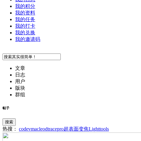
我的积分
我的资料
我的任务
我的打卡
我的兑换
我的邀请码
文章
日志
用户
版块
群组
帖子
搜索
热搜：
codev
macleod
tracepro
超表面
变焦
Lighttools