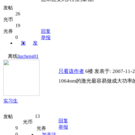
发帖
26
光币
19
光券
回复
0
举报
加
发
关注
消息
离线
liucheng01
只看该作者
6楼
发表于: 2007-11-2
1064nm的激光最容易做成大
实习生
13
发帖
回复
光币
举报
9
光券
0
加关注