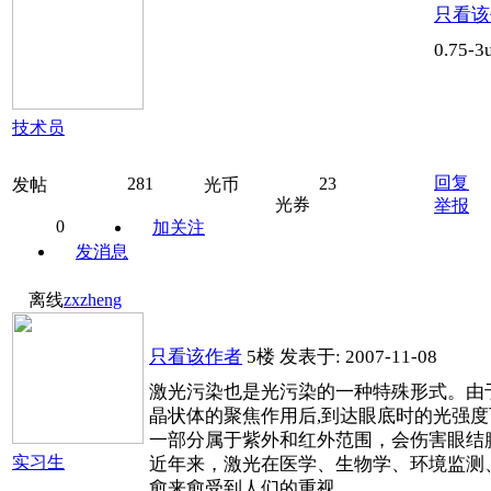
只看该
0.75
技术员
回复
281
23
发帖
光币
光券
举报
0
加关注
发消息
离线
zxzheng
只看该作者
5楼
发表于: 2007-11-08
激光污染也是光污染的一种特殊形式。由
晶状体的聚焦作用后,到达眼底时的光强
一部分属于紫外和红外范围，会伤害眼结
实习生
近年来，激光在医学、生物学、环境监测
愈来愈受到人们的重视。