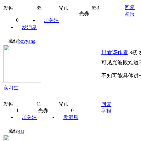
回复
85
653
发帖
光币
光券
举报
0
加关注
发消息
离线
boyyang
只看该作者
3楼
可见光波段难道不
不知可能具体讲一
实习生
11
发帖
光币
回复
1
0
光券
举报
加关注
发消息
离线
ear