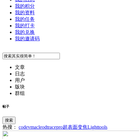
我的积分
我的资料
我的任务
我的打卡
我的兑换
我的邀请码
文章
日志
用户
版块
群组
帖子
搜索
热搜：
codev
macleod
tracepro
超表面
变焦
Lighttools