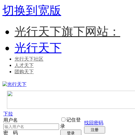
切换到宽版
光行天下旗下网站：
光行天下
光行天下社区
人才天下
团购天下
下拉
记住登
用户名
找回密码
录
注册
密 码
登录