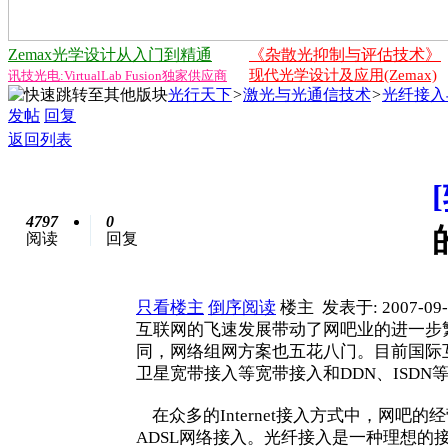
Zemax光学设计从入门到精通
《杂散光抑制与评估技术》
现代光学设计及应用(Zemax)
讯技光电:VirtualLab Fusion独家供应商
光行天下
>
激光与光通信技术
>
光纤接入
发帖
回复
返回列表
4797
0
阅读
回复
只看楼主
倒序阅读
楼主
发表于: 2007-09-
互联网的飞速发展带动了网吧业的进一步
同，网络组网方案也五花八门。目前国际互
卫星宽带接入等宽带接入和DDN、ISD
在众多的Internet接入方式中，网吧
ADSL网络接入。光纤接入是一种理想的