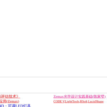
与评估技术》
Zemax光学设计实践基础(陈家璧)
(Zemax)
CODE V,LightTools,RSoft,LucidShape
tar 4D：可调LED灯具