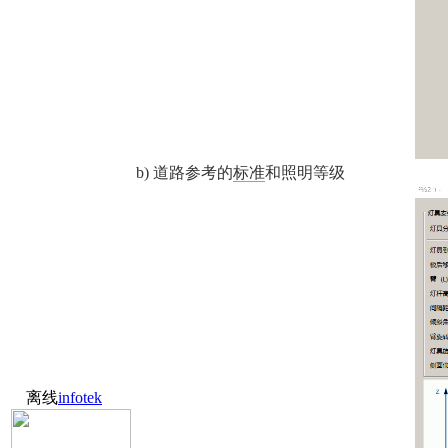
b) 道路参考的
标准
和照明等级
离线
infotek