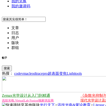
我的兑换
我的邀请码
文章
日志
用户
版块
群组
帖子
搜索
热搜：
codev
macleod
tracepro
超表面
变焦
Lighttools
Zemax光学设计从入门到精通
《杂散光抑制
现代光学设计及应用
讯技光电:VirtualLab Fusion独家供应商
光行天下
>
讯技光电&黉论教育
>
Lites