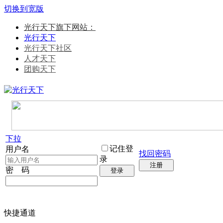
切换到宽版
光行天下旗下网站：
光行天下
光行天下社区
人才天下
团购天下
下拉
记住登
用户名
找回密码
录
注册
密 码
登录
快捷通道