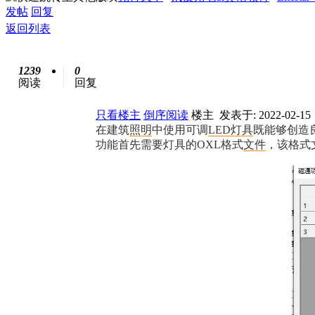
发帖
回复
返回列表
1239
0
阅读
回复
只看楼主
倒序阅读
楼主
发表于: 2022-02-15
在建筑
照明
中使用可调
LED
灯具
既能够创造良
功能首先需要灯具的OXL格式
文件
，该格式文