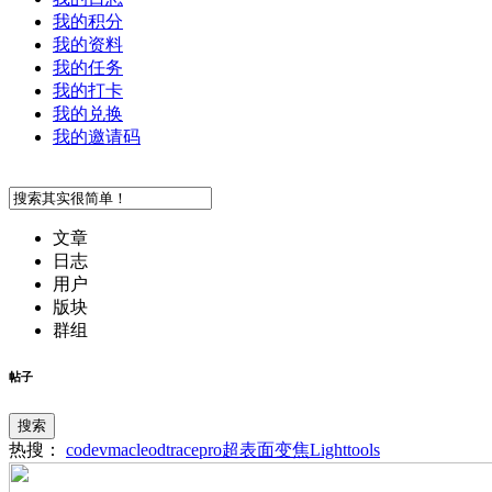
我的积分
我的资料
我的任务
我的打卡
我的兑换
我的邀请码
文章
日志
用户
版块
群组
帖子
搜索
热搜：
codev
macleod
tracepro
超表面
变焦
Lighttools