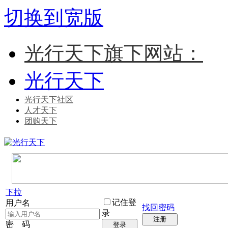
切换到宽版
光行天下旗下网站：
光行天下
光行天下社区
人才天下
团购天下
下拉
记住登
用户名
找回密码
录
注册
密 码
登录