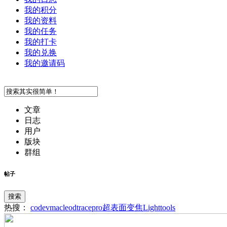
我的积分
我的资料
我的任务
我的打卡
我的兑换
我的邀请码
文章
日志
用户
版块
群组
帖子
搜索
热搜：
codev
macleod
tracepro
超表面
变焦
Lighttools