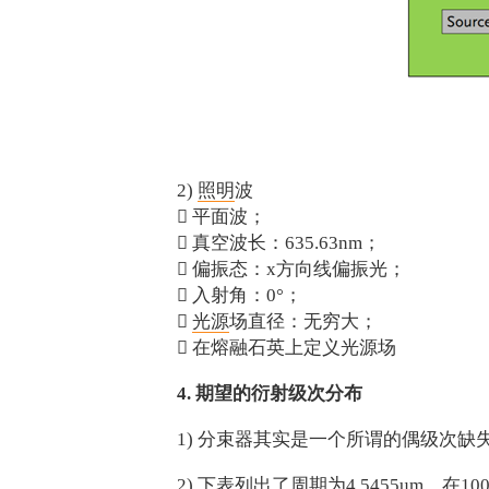
2)
照明
波
 平面波；
 真空波长：635.63nm；
 偏振态：x方向线偏振光；
 入射角：0°；

光源
场直径：无穷大；
 在熔融石英上定义光源场
4. 期望的衍射级次分布
1) 分束器其实是一个所谓的偶级次
2) 下表列出了周期为4.5455um，