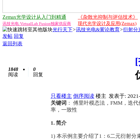
Zemax光学设计从入门到精通
《杂散光抑制与评估技术》
现代光学设计及应用(Zemax)
讯技光电:VirtualLab Fusion独家供应商
光行天下
>
讯技光电&黉论教育
>
衍射分
发帖
回复
返回列表
1848
0
阅读
回复
只看楼主
倒序阅读
楼主
发表于: 2021-
关键词
： 傅里叶模态法，FMM，迭代
率，一致性
1. 简介
1) 本示例主要介绍了1：6二元衍射