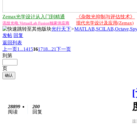
Zemax光学设计从入门到精通
《杂散光抑制与评估技术》
现代光学设计及应用(Zemax)
讯技光电:VirtualLab Fusion独家供应商
光行天下
>
MATLAB,SCILAB,Octave,Spy
发帖
回复
返回列表
上一页
1...
14
15
16
17
18
...21
下一页
到第
页
确认
28899
200
阅读
回复
接