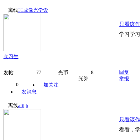
离线
非成像光学设
只看该
学习学
实习生
回复
77
8
发帖
光币
光券
举报
0
加关注
发消息
离线
aftljh
只看该
看看，