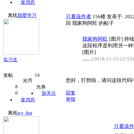
发消息
离线
我爱学习
只看该作者
156楼
发表于: 2022
回 我家狗阿旺 的帖子
我家狗阿旺
:
[图片] 持
这段程序是利用另一种
[图片]
.......
(2018-11-23 22:53
实习生
14
发帖
您好，打扰啦，请问这段代码
光币
8
光券
0
回复
加关注
举报
发消息
离线
wy_fng
只看该