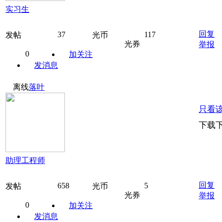
实习生
回复
37
117
发帖
光币
光券
举报
0
加关注
发消息
离线
落叶
只看
下载
助理工程师
回复
658
5
发帖
光币
光券
举报
0
加关注
发消息