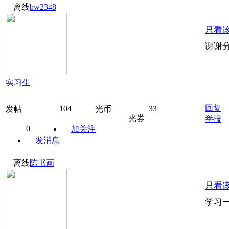
离线
bw2348
只看
谢谢
实习生
回复
104
33
发帖
光币
光券
举报
0
加关注
发消息
离线
陈书画
只看
学习