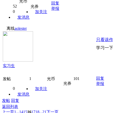
光币
回复
52
光券
举报
0
加关注
发消息
离线
aolester
只看该
学习一
实习生
回复
1
101
发帖
光币
光券
举报
0
加关注
发消息
发帖
回复
返回列表
上一页
1...
14
15
16
17
18
...21
下一页