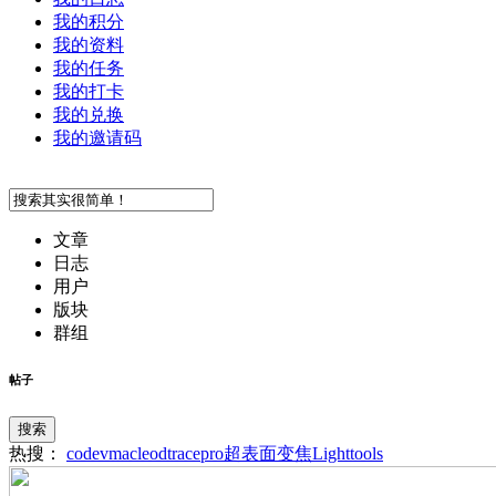
我的积分
我的资料
我的任务
我的打卡
我的兑换
我的邀请码
文章
日志
用户
版块
群组
帖子
搜索
热搜：
codev
macleod
tracepro
超表面
变焦
Lighttools