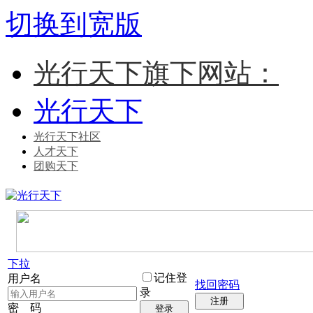
切换到宽版
光行天下旗下网站：
光行天下
光行天下社区
人才天下
团购天下
下拉
记住登
用户名
找回密码
录
注册
密 码
登录