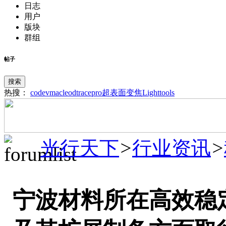
日志
用户
版块
群组
帖子
搜索
热搜：
codev
macleod
tracepro
超表面
变焦
Lighttools
光行天下
>
行业资讯
>
宁波材料所在高效稳