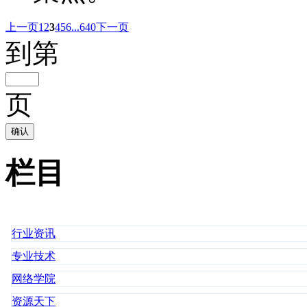
上一页
1
2
3
4
5
6
...640
下一页
到第
页
确认
栏目
行业资讯
专业技术
网络学院
资源天下