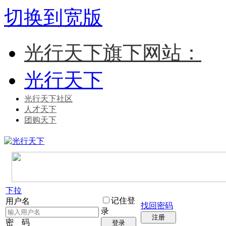
切换到宽版
光行天下旗下网站：
光行天下
光行天下社区
人才天下
团购天下
下拉
记住登
用户名
找回密码
录
注册
密 码
登录