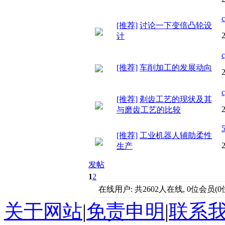
c
[推荐]
讨论一下变倍凸轮设
计
[推荐]
车削加工的发展动向
[推荐]
剃齿工艺的现状及其
与磨齿工艺的比较
[推荐]
工业机器人辅助柔性
生产
发帖
1
2
在线用户: 共2602人在线, 0位会员(0位
关于网站
|
免责申明
|
联系