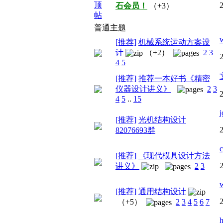
石会员！
（+3）
普通主题
[推荐]
机械系统运动方案设
计
（+2）
2
3
4
5
[推荐]
推荐一本好书《精密
仪器设计讲义》
2
3
4
5
..
15
[推荐]
光机结构设计
82076693群
[推荐]
《现代模具设计方法
讲义》
2
3
[推荐]
通用结构设计
（+5）
2
3
4
5
6
7