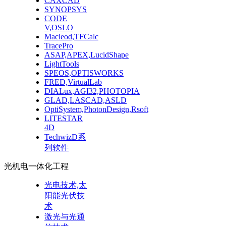
CAXCAD
SYNOPSYS
CODE
V,OSLO
Macleod,TFCalc
TracePro
ASAP,APEX,LucidShape
LightTools
SPEOS,OPTISWORKS
FRED,VirtualLab
DIALux,AGI32,PHOTOPIA
GLAD,LASCAD,ASLD
OptiSystem,PhotonDesign,Rsoft
LITESTAR
4D
TechwizD系
列软件
光机电一体化工程
光电技术,太
阳能光伏技
术
激光与光通