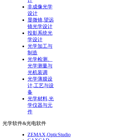
计
非成像光学
设计
显微镜,望远
镜光学设计
投影系统光
学设计
光学加工与
制造
光学检测、
光学测量与
光机装调
光学薄膜设
计,工艺与设
备
光学材料,光
学仪器与元
件
光学软件&光电软件
ZEMAX,OpticStudio