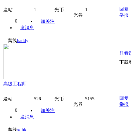
回复
1
1
发帖
光币
光券
举报
0
加关注
发消息
离线
haddy
只看
下载
高级工程师
回复
526
5155
发帖
光币
光券
举报
0
加关注
发消息
离线
xdhk