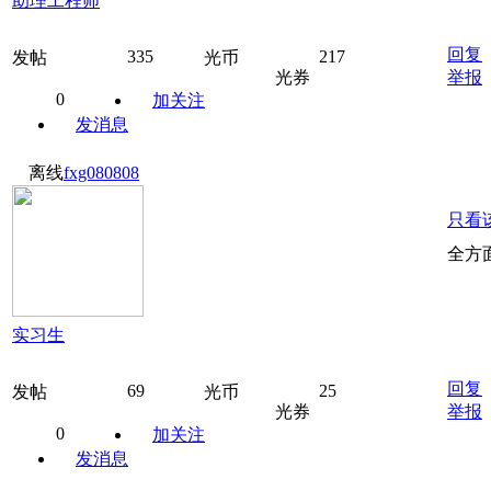
助理工程师
回复
335
217
发帖
光币
光券
举报
0
加关注
发消息
离线
fxg080808
只看
全方
实习生
回复
69
25
发帖
光币
光券
举报
0
加关注
发消息