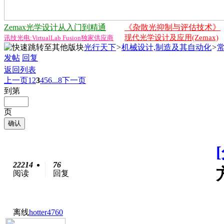
Zemax光学设计从入门到精通
《杂散光抑制与评估技术》
现代光学设计及应用(Zemax)
讯技光电:VirtualLab Fusion独家供应商
光行天下
>
机械设计,制造及其自动化
>
发帖
回复
返回列表
上一页
1
2
3
4
5
6
...8
下一页
到第
页
确认
22214
76
阅读
回复
离线
hotter4760