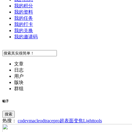
我的积分
我的资料
我的任务
我的打卡
我的兑换
我的邀请码
文章
日志
用户
版块
群组
帖子
搜索
热搜：
codev
macleod
tracepro
超表面
变焦
Lighttools