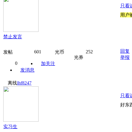
只看
用户
禁止发言
回复
601
252
发帖
光币
光券
举报
0
加关注
发消息
离线
lhf8247
只看
好东
实习生