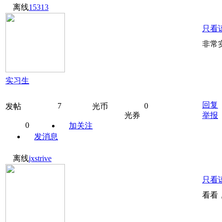
离线
15313
只看
非常
实习生
回复
7
0
发帖
光币
光券
举报
0
加关注
发消息
离线
jxstrive
只看
看看