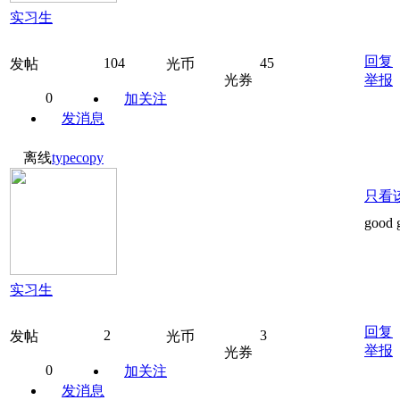
实习生
回复
104
45
发帖
光币
光券
举报
0
加关注
发消息
离线
typecopy
只看
good 
实习生
回复
2
3
发帖
光币
举报
光券
0
加关注
发消息