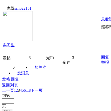
离线
san022151
只看
超感
实习生
回复
3
3
发帖
光币
光券
举报
0
加关注
发消息
发帖
回复
返回列表
上一页
1
2
3
4
5
6
...8
下一页
到第
页