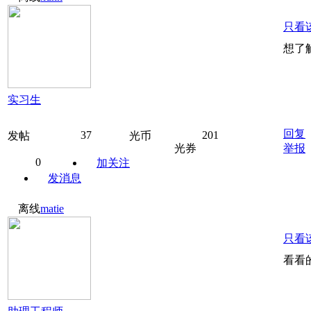
只看
想了
实习生
回复
37
201
发帖
光币
光券
举报
0
加关注
发消息
离线
matie
只看
看看