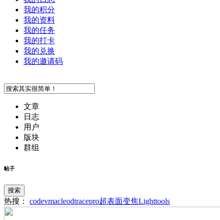
我的积分
我的资料
我的任务
我的打卡
我的兑换
我的邀请码
文章
日志
用户
版块
群组
帖子
搜索
热搜：
codev
macleod
tracepro
超表面
变焦
Lighttools