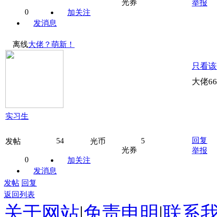
光券
举报
0
加关注
发消息
离线
大佬？萌新！
只看该
大佬666
实习生
回复
54
5
发帖
光币
光券
举报
0
加关注
发消息
发帖
回复
返回列表
关于网站
|
免责申明
|
联系