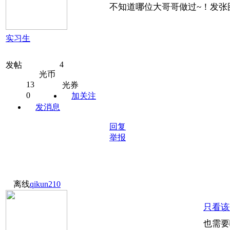
不知道哪位大哥哥做过~！发张
实习生
4
发帖
光币
13
光券
0
加关注
发消息
回复
举报
离线
qikun210
只看该
也需要