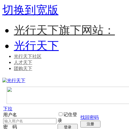
切换到宽版
光行天下旗下网站：
光行天下
光行天下社区
人才天下
团购天下
下拉
记住登
用户名
找回密码
录
注册
密 码
登录