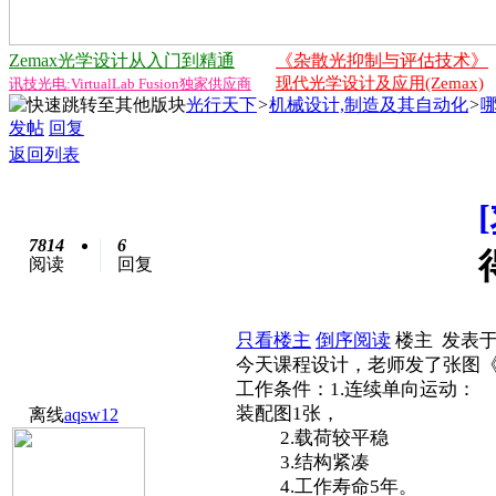
Zemax光学设计从入门到精通
《杂散光抑制与评估技术》
现代光学设计及应用(Zemax)
讯技光电:VirtualLab Fusion独家供应商
光行天下
>
机械设计,制造及其自动化
>
发帖
回复
返回列表
7814
6
阅读
回复
只看楼主
倒序阅读
楼主
发表于: 
今天课程设计，老师发了张图
工作条件：1.连续单向运
装配图1张，
离线
aqsw12
2.载荷较平稳 2
3.结构紧凑 3
4.工作寿命5年。