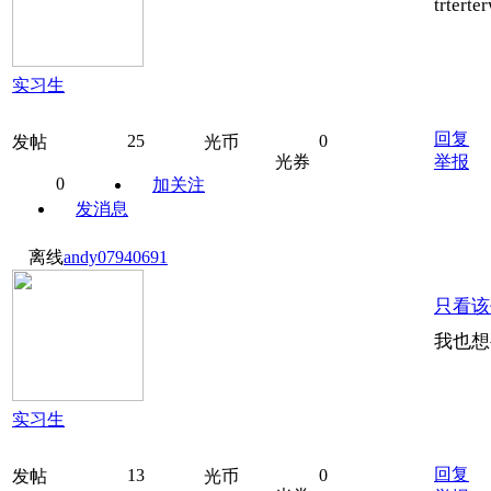
trterte
实习生
回复
25
0
发帖
光币
光券
举报
0
加关注
发消息
离线
andy07940691
只看该
我也想
实习生
回复
13
0
发帖
光币