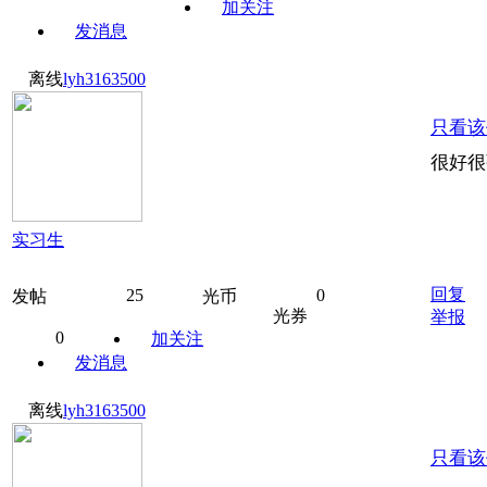
加关注
发消息
离线
lyh3163500
只看该
很好很
实习生
回复
25
0
发帖
光币
光券
举报
0
加关注
发消息
离线
lyh3163500
只看该