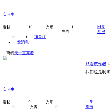
实习生
回复
10
1
发帖
光币
光券
举报
0
加关注
发消息
离线
天一直亮着
只看该作者
我们也是啊 
实习生
回复
9
发帖
光币
举报
0
0
光券