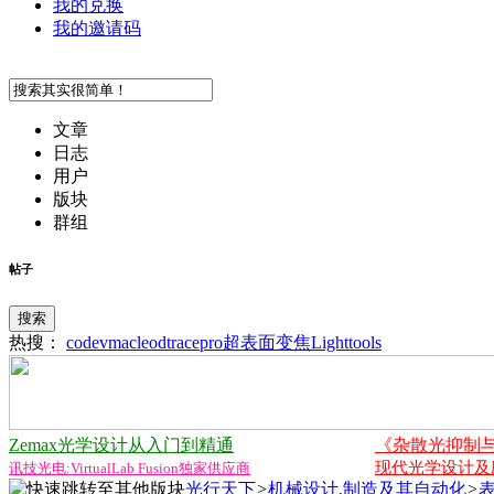
我的兑换
我的邀请码
文章
日志
用户
版块
群组
帖子
搜索
热搜：
codev
macleod
tracepro
超表面
变焦
Lighttools
Zemax光学设计从入门到精通
《杂散光抑制
现代光学设计及应用
讯技光电:VirtualLab Fusion独家供应商
光行天下
>
机械设计,制造及其自动化
>