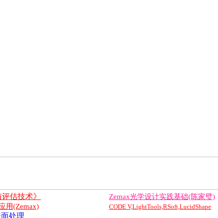
与评估技术》
Zemax光学设计实践基础(陈家璧)
(Zemax)
CODE V,LightTools,RSoft,LucidShape
表面处理