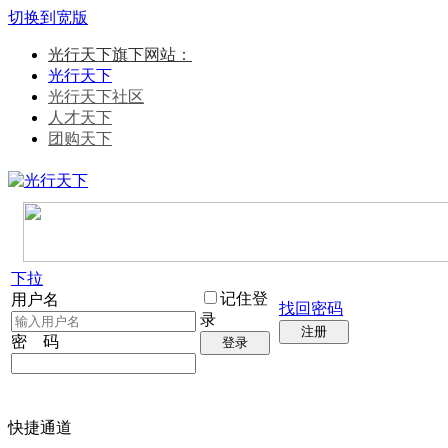
切换到宽版
光行天下旗下网站：
光行天下
光行天下社区
人才天下
团购天下
下拉
记住登
用户名
找回密码
录
注册
密 码
登录
快捷通道