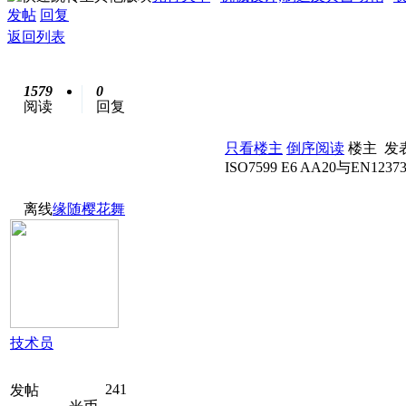
发帖
回复
返回列表
1579
0
阅读
回复
只看楼主
倒序阅读
楼主
发表
ISO7599 E6 AA20与E
离线
缘随樱花舞
技术员
241
发帖