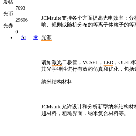
发帖
7093
光币
JCMsuite支持各个方面提高光电效
29606
响、规则或随机分布的等离子体粒子的等
光券
0
光源
加
发
关注
消息
诸如
激光
二极管，VCSEL，
LED
，OLED
其光学特性进行有效的仿真和优化，包括
纳米结构材料
JCMsuite允许设计和分析新型纳米结
超材料，粗糙界面，纳米复合材料等。