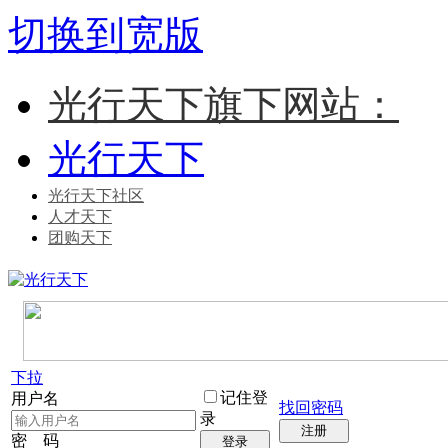
切换到宽版
光行天下旗下网站：
光行天下
光行天下社区
人才天下
团购天下
下拉
记住登
用户名
找回密码
录
注册
密 码
登录