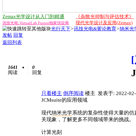
Zemax光学设计从入门到精通
《杂散光抑制与评估技术》
现代光学设计及应用(Zemax)
讯技光电:VirtualLab Fusion独家供应商
光行天下
>
讯技光电&黉论教育
>
纳米光学
发帖
回复
返回列表
1641
0
阅读
回复
只看楼主
倒序阅读
楼主
发表于: 2022-02-
JCMsuite的应用领域
现代
纳米
光学
系统的复杂性使得大量的仿真
关现象，了解更多不同领域带来的挑战。
计算光刻