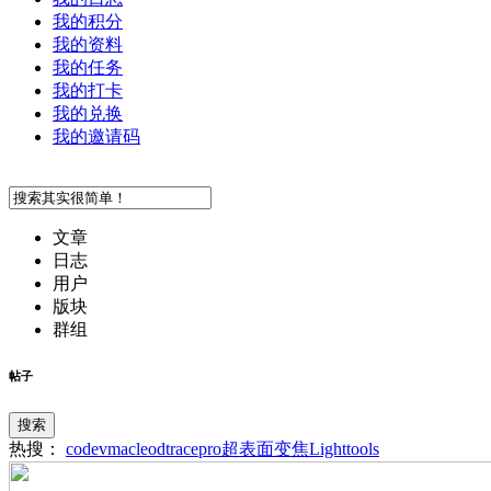
我的积分
我的资料
我的任务
我的打卡
我的兑换
我的邀请码
文章
日志
用户
版块
群组
帖子
搜索
热搜：
codev
macleod
tracepro
超表面
变焦
Lighttools