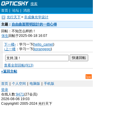
搜索
首页
|
论坛
|
消息
光行天下
>
非成像光学设计
主题：
自由曲面照明設計的一些心得
回帖：不知怎么样的！
张生
回帖于2025-06-18 16:07
下一楼›
：学习一下
(
hello_camel
)
‹上一楼
：学习一下
(
korangego
)
查看全部回帖(913)
«返回主帖
top
首页
|
个人空间
|
电脑版
|
手机版
登录
在线人数:
9471
(27会员)
2026-08-06 19:03
Copyright© 2005-2024 光行天下